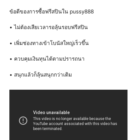
ข้อดีของการซื้อฟรีสปินใน pussy888
• ไม่ต้องเสียเวลารอลุ้นรอบฟรีสปิน
• เพิ่มช่องทางเข้าโบนัสใหญ่เร็วขึ้น
• ควบคุมเงินทุนได้ตามปรารถนา
• สนุกแล้วก็ลุ้นสนุกกว่าเดิม