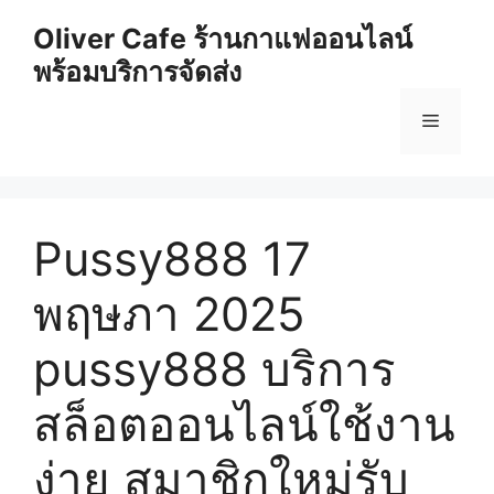
Skip
Oliver Cafe ร้านกาแฟออนไลน์
to
พร้อมบริการจัดส่ง
content
Menu
Pussy888 17
พฤษภา 2025
pussy888 บริการ
สล็อตออนไลน์ใช้งาน
ง่าย สมาชิกใหม่รับ