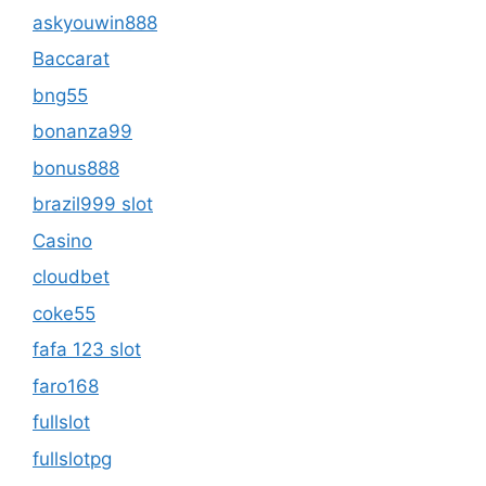
askyouwin888
Baccarat
bng55
bonanza99
bonus888
brazil999 slot
Casino
cloudbet
coke55
fafa 123 slot
faro168
fullslot
fullslotpg