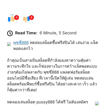
0
0
Read Time:
6 Minute, 5 Second
พุซซี่888
ทดสอบสล็อตซื้อฟรีสปินได้ เล่นง่าย แจ็ค
พอตแตกไว
ถ้าคุณเป็นสายปั่นสล็อตที่กำลังมองหาความคุ้มค่า
ความระทึกใจ และก็ช่องทางในการคว้าแจ็คพอตแบบ
ง่ายๆต้องไม่พลาดกับ พุซซี่888 แพลตฟอร์มสล็อต
ออนไลน์มีชื่อเสียง ที่เวลานี้เปิดให้ผู้เล่น ทดสอบเล่น
สล็อตพร้อมฟีพบร์ซื้อฟรีสปิน ได้อย่างสะดวก เร็ว แล้ว
ก็คุ้มค่ากว่าที่เคย!
ทดลองเล่นสล็อต pussy888 ได้ฟรี ไม่ต้องสมัคร