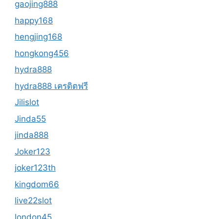
gaojing888
happy168
hengjing168
hongkong456
hydra888
hydra888 เครดิตฟรี
Jilislot
Jinda55
jinda888
Joker123
joker123th
kingdom66
live22slot
london45