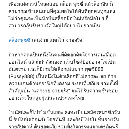
เพียงแค่ดาวน์โหลดแอป สล็อต พุซซี่ แล้วล็อกอิน ก็
สามารถเข้าเล่นเกมที่คุณพอใจได้ทันทีทุกหนทุกแห่ง
ไม่ว่าคุณจะเป็นนักปั่นสล็อตมือใหม่หรือมือโปร ก็
สามารถลุ้นรับรางวัลใหญ่ได้อย่างไม่ยากเย็น
สล็อตพุซซี่
เล่นง่าย แตกไว จ่ายจริง
ถ้าหากคุณเป็นหนึ่งในคนที่ติดอกติดใจการเล่นสล็อต
ออนไลน์ แล้วก็กำลังมองหาเว็บไซต์ป้อมอาจ ไม่เป็น
อันตราย และก็มีเกมให้เลือกเล่นมาก พุซซี่888
(Pussy888) เป็นหนึ่งในตัวเลือกที่ไม่ควรละเลย ด้วย
ความเด่นด้านกราฟิกที่งดงาม ระบบที่เสถียร รวมทั้งที่
สำคัญเป็น “แตกง่าย จ่ายจริง” จนได้รับความชื่นชอบ
อย่างเร็วในกลุ่มผู้เล่นคนประเทศไทย
โบนัสและก็โปรโมชั่นเยอะ ลงทะเบียนสมัครสมาชิกวัน
นี้ รับโบนัสต้อนรับโดยทันที และยังมีโปรโมชั่นรายวัน
รายสัปดาห์ คืนยอดเสีย รวมทั้งกิจกรรมแจกเครดิตฟรี