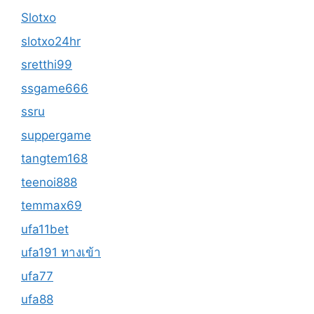
Slotxo
slotxo24hr
sretthi99
ssgame666
ssru
suppergame
tangtem168
teenoi888
temmax69
ufa11bet
ufa191 ทางเข้า
ufa77
ufa88