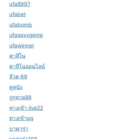
ufa8997
ufabet
ufabomb
ufasexygame
ufawinner
คาสิโน
คาสิโนออนไลน์
จ๊วด 69
ดูหนัง
ถูกหวย88
ทางเข้า live22
ทางเข้าpg
บาคาร่า