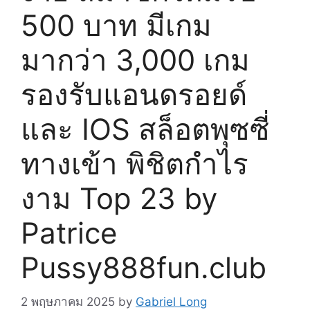
500 บาท มีเกม
มากว่า 3,000 เกม
รองรับแอนดรอยด์
และ IOS สล็อตพุซซี่
ทางเข้า พิชิตกำไร
งาม Top 23 by
Patrice
Pussy888fun.club
2 พฤษภาคม 2025
by
Gabriel Long