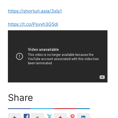
https://shorturl.asia/3xIs1
https://t.co/Psyvh3G5dj
Share