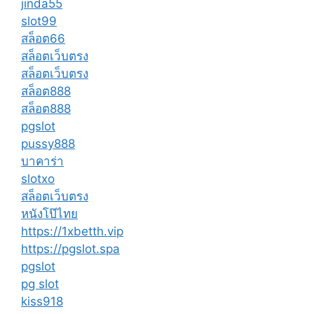
jinda55
slot99
สล็อต66
สล็อตเว็บตรง
สล็อตเว็บตรง
สล็อต888
สล็อต888
pgslot
pussy888
บาคาร่า
slotxo
สล็อตเว็บตรง
หนังโป๊ไทย
https://1xbetth.vip
https://pgslot.spa
pgslot
pg slot
kiss918