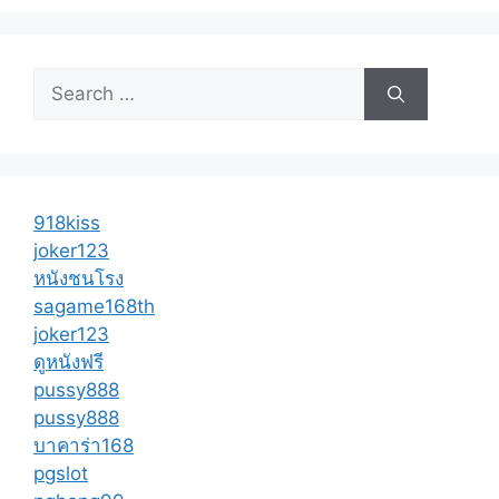
Search
for:
918kiss
joker123
หนังชนโรง
sagame168th
joker123
ดูหนังฟรี
pussy888
pussy888
บาคาร่า168
pgslot