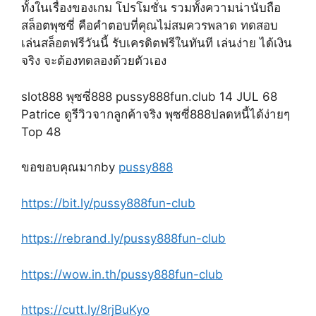
ทั้งในเรื่องของเกม โปรโมชั่น รวมทั้งความน่านับถือ
สล็อตพุซซี่ คือคำตอบที่คุณไม่สมควรพลาด ทดสอบ
เล่นสล็อตฟรีวันนี้ รับเครดิตฟรีในทันที เล่นง่าย ได้เงิน
จริง จะต้องทดลองด้วยตัวเอง
slot888 พุซซี่888 pussy888fun.club 14 JUL 68
Patrice ดูรีวิวจากลูกค้าจริง พุซซี่888ปลดหนี้ได้ง่ายๆ
Top 48
ขอขอบคุณมากby
pussy888
https://bit.ly/pussy888fun-club
https://rebrand.ly/pussy888fun-club
https://wow.in.th/pussy888fun-club
https://cutt.ly/8rjBuKyo