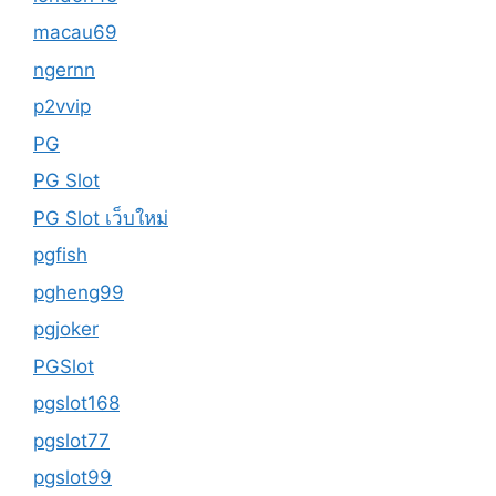
macau69
ngernn
p2vvip
PG
PG Slot
PG Slot เว็บใหม่
pgfish
pgheng99
pgjoker
PGSlot
pgslot168
pgslot77
pgslot99