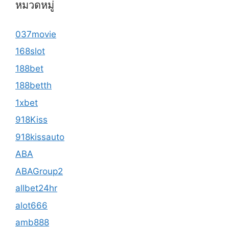
หมวดหมู่
037movie
168slot
188bet
188betth
1xbet
918Kiss
918kissauto
ABA
ABAGroup2
allbet24hr
alot666
amb888