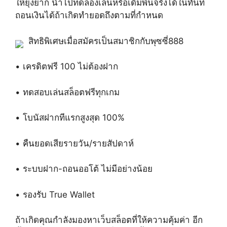
ให้ยุ่งยาก นำไปทดลองเล่นหรือเดิมพันจริงได้ในทันที
ถอนเงินได้ถ้าเกิดทำยอดถึงตามที่กำหนด
สิทธิพิเศษเมื่อสมัครเป็นสมาชิกกับพุซซี่888
• เครดิตฟรี 100 ไม่ต้องฝาก
• ทดสอบเล่นสล็อตฟรีทุกเกม
• โบนัสฝากทีแรกสูงสุด 100%
• คืนยอดเสียรายวัน/รายสัปดาห์
• ระบบฝาก-ถอนออโต้ ไม่มีอย่างน้อย
• รองรับ True Wallet
ถ้าเกิดคุณกำลังมองหาเว็บสล็อตที่ให้ความคุ้มค่า อีก