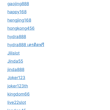
gaojing888
happy168
hengjing168
hongkong456
hydra888
hydra888 เครดิตฟรี
Jilislot
Jinda55
jinda888
Joker123
joker123th
kingdom66
live22slot