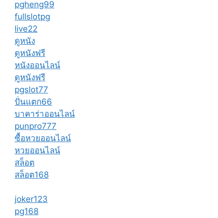
pgheng99
fullslotpg
live22
ดูหนัง
ดูหนังฟรี
หนังออนไลน์
ดูหนังฟรี
pgslot77
ปั่นแตก66
บาคาร่าออนไลน์
punpro777
ซื้อหวยออนไลน์
หวยออนไลน์
สล็อต
สล็อต168
joker123
pg168