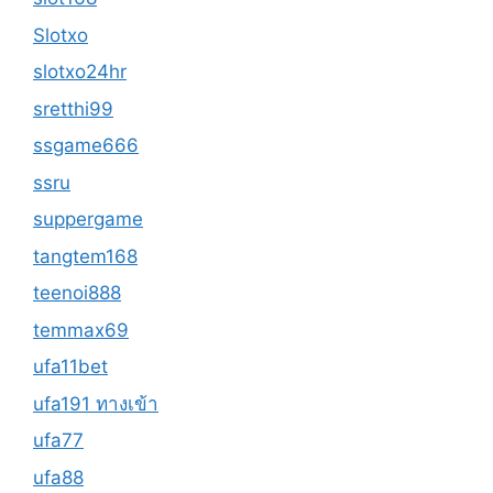
Slotxo
slotxo24hr
sretthi99
ssgame666
ssru
suppergame
tangtem168
teenoi888
temmax69
ufa11bet
ufa191 ทางเข้า
ufa77
ufa88