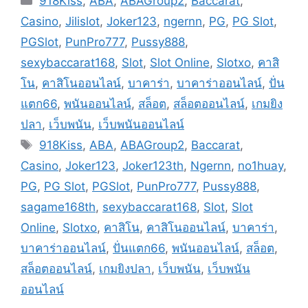
918Kiss
,
ABA
,
ABAGroup2
,
Baccarat
,
Casino
,
Jilislot
,
Joker123
,
ngernn
,
PG
,
PG Slot
,
PGSlot
,
PunPro777
,
Pussy888
,
sexybaccarat168
,
Slot
,
Slot Online
,
Slotxo
,
คาสิ
โน
,
คาสิโนออนไลน์
,
บาคาร่า
,
บาคาร่าออนไลน์
,
ปั่น
แตก66
,
พนันออนไลน์
,
สล็อต
,
สล็อตออนไลน์
,
เกมยิง
ปลา
,
เว็บพนัน
,
เว็บพนันออนไลน์
Tags
918Kiss
,
ABA
,
ABAGroup2
,
Baccarat
,
Casino
,
Joker123
,
Joker123th
,
Ngernn
,
no1huay
,
PG
,
PG Slot
,
PGSlot
,
PunPro777
,
Pussy888
,
sagame168th
,
sexybaccarat168
,
Slot
,
Slot
Online
,
Slotxo
,
คาสิโน
,
คาสิโนออนไลน์
,
บาคาร่า
,
บาคาร่าออนไลน์
,
ปั่นแตก66
,
พนันออนไลน์
,
สล็อต
,
สล็อตออนไลน์
,
เกมยิงปลา
,
เว็บพนัน
,
เว็บพนัน
ออนไลน์