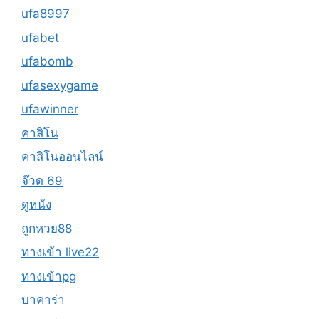
ufa8997
ufabet
ufabomb
ufasexygame
ufawinner
คาสิโน
คาสิโนออนไลน์
จ๊วด 69
ดูหนัง
ถูกหวย88
ทางเข้า live22
ทางเข้าpg
บาคาร่า