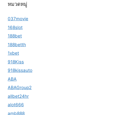
หมวดหมู่
037movie
168slot
188bet
188betth
1xbet
918Kiss
918kissauto
ABA
ABAGroup2
allbet24hr
alot666
amb888