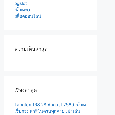
pgslot
สล็อตxo
สล็อตออนไลน์
ความเห็นล่าสุด
เรื่องล่าสุด
Tangtem168 28 August 2569 สล็อต
เว็บตรง คาสิโนครบทุกค่าย เข้าเล่น