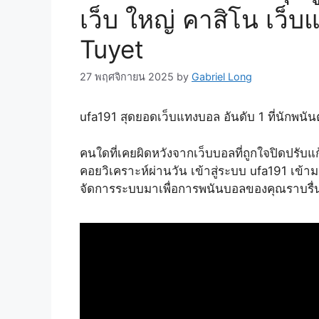
เว็บ ใหญ่ คาสิโน เว็
Tuyet
27 พฤศจิกายน 2025
by
Gabriel Long
ufa191 สุดยอดเว็บแทงบอล อันดับ 1 ที่นักพนันตั
คนใดที่เคยผิดหวังจากเว็บบอลที่ถูกใจปิดปรับแก
คอยวิเคราะห์ผ่านวัน เข้าสู่ระบบ ufa191 เข้า
จัดการระบบมาเพื่อการพนันบอลของคุณราบรื่นตั้