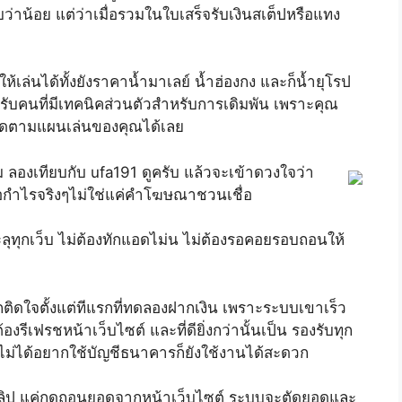
ับว่าน้อย แต่ว่าเมื่อรวมในใบเสร็จรับเงินสเต็ปหรือแทง
ห้เล่นได้ทั้งยังราคาน้ำมาเลย์ น้ำฮ่องกง และก็น้ำยุโรป
หรับคนที่มีเทคนิคส่วนตัวสำหรับการเดิมพัน เพราะคุณ
่สุดตามแผนเล่นของคุณได้เลย
ม่คุ้ม ลองเทียบกับ ufa191 ดูครับ แล้วจะเข้าดวงใจว่า
่อกำไรจริงๆไม่ใช่แค่คำโฆษณาชวนเชื่อ
ะลุทุกเว็บ ไม่ต้องทักแอดไม่น ไม่ต้องรอคอยรอบถอนให้
้สึกติดใจตั้งแต่ทีแรกที่ทดลองฝากเงิน เพราะระบบเขาเร็ว
องรีเฟรชหน้าเว็บไซต์ และที่ดียิ่งกว่านั้นเป็น รองรับทุก
ไม่ได้อยากใช้บัญชีธนาคารก็ยังใช้งานได้สะดวก
บสลิป แค่กดถอนยอดจากหน้าเว็บไซต์ ระบบจะตัดยอดและ