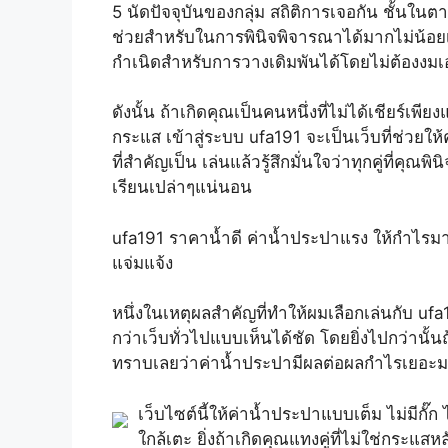
5 นัดปัจจุบันของกลุ่ม สถิติการเจอกัน ชั้นในตา
ช่วยสำหรับในการพินิจพิจารณาได้มากไม่น้อยเลย
กำเนิดสำหรับการวางเดิมพันได้โดยไม่ต้องงมเ
ดังนั้น ถ้าเกิดคุณเป็นคนหนึ่งที่ไม่ได้เชียร์
กระแส เข้าสู่ระบบ ufa191 จะเป็นเว็บที่ช่วยใ
ที่สำคัญเป็น เล่นแล้วรู้สึกมั่นใจว่าทุกคู่ที่คุณ
เรียนเปล่าๆแน่นอน
ufa191 ราคาน้ำดี ค่าน้ำประปาแรง ให้กำไรม
แจ่มแจ้ง
หนึ่งในเหตุผลสำคัญที่ทำให้ผมเลือกเล่นกับ ufa
กว่าเว็บทั่วไปแบบเห็นได้ชัด โดยยิ่งไปกว่านั
ทราบเลยว่าค่าน้ำประปามีผลต่อผลกำไรเยอะม
เว็บไซต์นี้ให้ค่าน้ำประปาแบบเต็ม ไม่มีกั๊ก
ใกล้เตะ ยิ่งถ้าเกิดคุณแทงคู่ที่ไม่ใช่กระแ