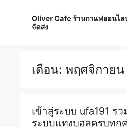
Skip
to
Oliver Cafe ร้านกาแฟออนไลน
content
จัดส่ง
เดือน:
พฤศจิกายน
เข้าสู่ระบบ ufa191 ร
ระบบแทงบอลครบทุกคู่ 