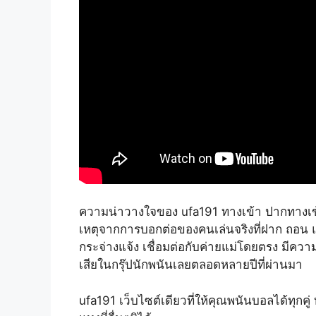
ความน่าวางใจของ ufa191 ทางเข้า ปากทางเข้า
เหตุจากการบอกต่อของคนเล่นจริงที่ฝาก ถอน และ
กระจ่างแจ้ง เชื่อมต่อกับค่ายแม่โดยตรง มีความม
เสียในกรุ๊ปนักพนันเลยตลอดหลายปีที่ผ่านมา
ufa191 เว็บไซต์เดียวที่ให้คุณพนันบอลได้ทุกคู