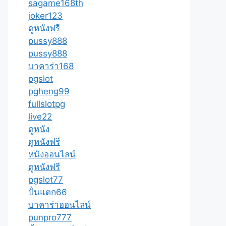
sagame168th
joker123
ดูหนังฟรี
pussy888
pussy888
บาคาร่า168
pgslot
pgheng99
fullslotpg
live22
ดูหนัง
ดูหนังฟรี
หนังออนไลน์
ดูหนังฟรี
pgslot77
ปั่นแตก66
บาคาร่าออนไลน์
punpro777