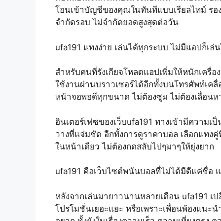
โอนเข้าบัญชีของคุณในทันทีแบบเรียลไทม์ รองรั
จำกัดรอบ ไม่จำกัดยอดสูงสุดต่อวัน
ufa191 แทงง่าย เล่นได้ทุกระบบ ไม่มีแอปก็เล่นไ
สำหรับคนที่รังเกียจโหลดแอปเพิ่มให้หนักเครื่อ
ใช้งานผ่านบราวเซอร์ได้อีกทั้งบนโทรศัพท์เคลื่อ
หน้าจอพอดีทุกขนาด ไม่ต้องซูม ไม่ต้องเลื่อนหา
อินเตอร์เฟซของเว็บufa191 ทางเข้ามีความเป็นม
วางที่แจ่มชัด อีกทั้งการดูราคาบอล เลือกแทงคู่
ในหน้าเดียว ไม่ต้องกดสลับไปๆมาๆให้ยุ่งยาก
ufa191 คือเว็บไซต์พนันบอลที่ไม่ได้มีดีแค่ชื่อ 
หลังจากเล่นมายาวนานหลายเดือน ufa191 เปลี่ย
โปรโมชั่นเยอะแยะ หรือเพราะเพื่อนพ้องแนะนำ แ
อยาก ทั้งยังในเรื่องความเร็ว ความเที่ยงตร