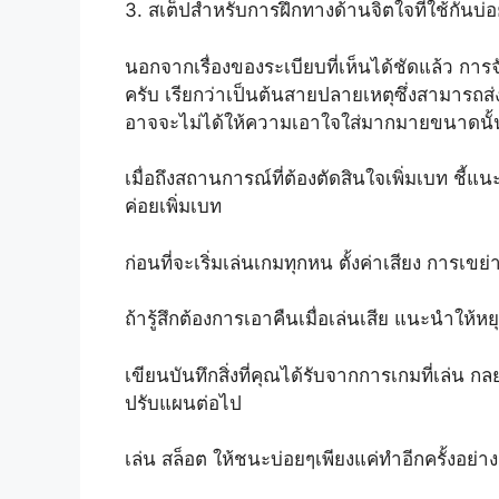
3. สเต็ปสำหรับการฝึกทางด้านจิตใจที่ใช้กันบ่
นอกจากเรื่องของระเบียบที่เห็นได้ชัดแล้ว กา
ครับ เรียกว่าเป็นต้นสายปลายเหตุซึ่งสามารถส่
อาจจะไม่ได้ให้ความเอาใจใส่มากมายขนาดนั้น 
เมื่อถึงสถานการณ์ที่ต้องตัดสินใจเพิ่มเบท ชี้
ค่อยเพิ่มเบท
ก่อนที่จะเริ่มเล่นเกมทุกหน ตั้งค่าเสียง การเ
ถ้ารู้สึกต้องการเอาคืนเมื่อเล่นเสีย แนะนำให้
เขียนบันทึกสิ่งที่คุณได้รับจากการเกมที่เล่น กล
ปรับแผนต่อไป
เล่น สล็อต ให้ชนะบ่อยๆเพียงแค่ทำอีกครั้งอย่างม