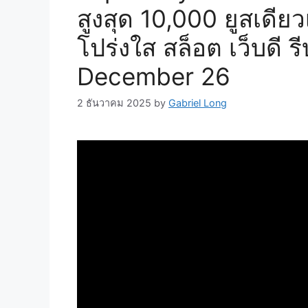
สูงสุด 10,000 ยูสเดีย
โปร่งใส สล็อต เว็บดี ร
December 26
2 ธันวาคม 2025
by
Gabriel Long