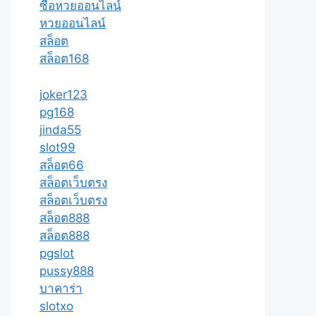
ซื้อหวยออนไลน์
หวยออนไลน์
สล็อต
สล็อต168
joker123
pg168
jinda55
slot99
สล็อต66
สล็อตเว็บตรง
สล็อตเว็บตรง
สล็อต888
สล็อต888
pgslot
pussy888
บาคาร่า
slotxo