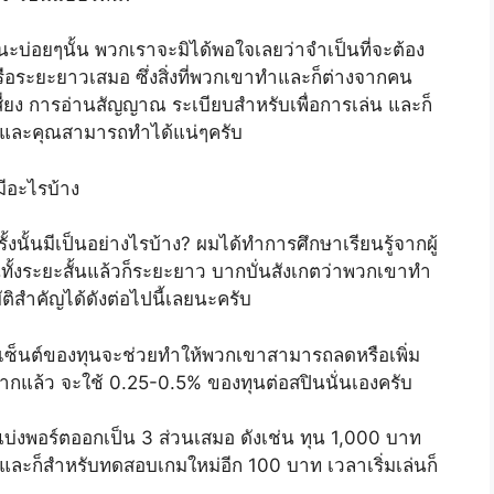
ะบ่อยๆนั้น พวกเราจะมิได้พอใจเลยว่าจำเป็นที่จะต้อง
อระยะยาวเสมอ ซึ่งสิ่งที่พวกเขาทำและก็ต่างจากคน
ยง การอ่านสัญญาณ ระเบียบสำหรับเพื่อการเล่น และก็
ผมและคุณสามารถทำได้แน่ๆครับ
ีอะไรบ้าง
้งนั้นมีเป็นอย่างไรบ้าง? ผมได้ทำการศึกษาเรียนรู้จากผู้
่นทั้งระยะสั้นแล้วก็ระยะยาว บากบั่นสังเกตว่าพวกเขาทำ
ิสำคัญได้ดังต่อไปนี้เลยนะครับ
ร์เซ็นต์ของทุนจะช่วยทำให้พวกเขาสามารถลดหรือเพิ่ม
กแล้ว จะใช้ 0.25-0.5% ของทุนต่อสปินนั่นเองครับ
แบ่งพอร์ตออกเป็น 3 ส่วนเสมอ ดังเช่น ทุน 1,000 บาท
ละก็สำหรับทดสอบเกมใหม่อีก 100 บาท เวลาเริ่มเล่นก็