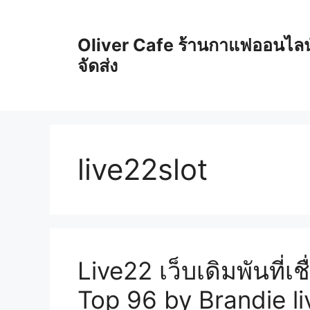
Skip
to
Oliver Cafe ร้านกาแฟออนไลน
content
จัดส่ง
live22slot
Live22 เว็บเดิมพันที่เช
Top 96 by Brandie l