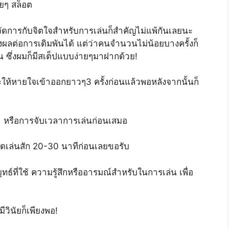
อยๆ สล็อต
รจัดการกับจิตใจสำหรับการเล่นก็สำคัญไม่แพ้กันเลยนะ
งผลต่อการเดิมพันได้ แต่ว่าคนจำนวนไม่น้อยบางครั้งก็
ซึ่งผมก็มีสเต็ปแบบง่ายๆมาฝากด้วย!
แนะให้หายใจเข้าออกยาวๆ3 ครั้งก่อนแล้วพอหลังจากนั้นก็
ขย่า หรือการจับเวลาการเล่นก่อนเสมอ
หยุดเล่นสัก 20-30 นาทีก่อนเลยขอรับ
ยุทธ์ที่ใช้ ความรู้สึกหรืออารมณ์สำหรับในการเล่น เพื่อ
ีวินัยก็เพียงพอ!