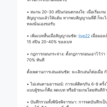
• สแกน 20-30 สปินก่อนตกลงใจ: เมื่อเริ่ม
สัญญาณแล้วให้แต้ม หากพบสัญญาณที่ดี ก็จะได้
ทลงนั่นเองขอรับ
• เพิ่มเบทสั้นเมื่อสัญญาณชัด:
live22
เมื่อมองเ
15 สปิน 20-40% ของเบท
• กฎการถอนกระจ่าง: ตั้งกฎการถอนเอาไว้ว่า
70% ทันที
ตั้งเพดานการเล่นเด่นชัด: จะเลิกเล่นก็ต่อเม
• ไม่เล่นตามอารมณ์: การแพ้ติดๆกัน 6-8 ครั้
แบบผู้ชนะก็คือ ลดเบท หรือย้ายเกมโดยทันทีถ้า
• บันทึกรวมทั้งพินิจพิจารณา: การจดบันทึกเป็