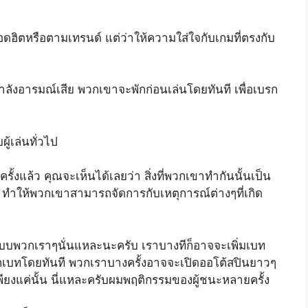
ฮิตหรือตามเทรนด์ แต่ว่าให้ความใส่ใจกับเกมที่ตรงกับ
ือกำลังอารมณ์เสีย พวกเขาจะพักก่อนเล่นโดยทันที เพื่อเบรก
ู้เล่นทั่วไป
แล้ว คุณจะเห็นได้เลยว่า สิ่งที่พวกเขาทำกันนั้นเป็น
ง ทำให้พวกเขาสามารถจัดการกับเหตุการณ์ต่างๆที่เกิด
แบบพวกเราๆนั่นแหละนะครับ เราบางทีก็อาจจะเพิ่มเบท
พักเบทโดยทันที พวกเราบางครั้งอาจจะเปิดออโต้สปินยาวๆ
พียงแค่นั้น นี่แหละครับผมพฤติกรรมของผู้ชนะหลายครั้ง