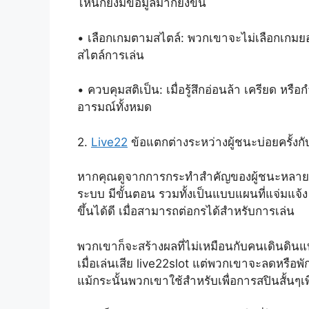
ไหนก็ยิ่งมีข้อมูลมากยิ่งขึ้น
• เลือกเกมตามสไตล์: พวกเขาจะไม่เลือกเกมยอด
สไตล์การเล่น
• ควบคุมสติเป็น: เมื่อรู้สึกอ่อนล้า เครียด หร
อารมณ์ทั้งหมด
2.
Live22
ข้อแตกต่างระหว่างผู้ชนะบ่อยครั้งกับผ
หากคุณดูจากการกระทำสำคัญของผู้ชนะหลายครั้ง
ระบบ มีขั้นตอน รวมทั้งเป็นแบบแผนที่แจ่มแจ้
ขึ้นได้ดี เมื่อสามารถต่อกรได้สำหรับการเล่น
พวกเขาก็จะสร้างผลที่ไม่เหมือนกับคนเดินดิน
เมื่อเล่นเสีย live22slot แต่พวกเขาจะลดหรือ
แม้กระนั้นพวกเขาใช้สำหรับเพื่อการสปินสั้นๆเ