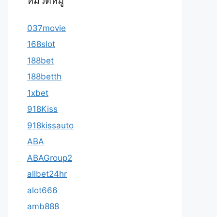
หมวดหมู่
037movie
168slot
188bet
188betth
1xbet
918Kiss
918kissauto
ABA
ABAGroup2
allbet24hr
alot666
amb888