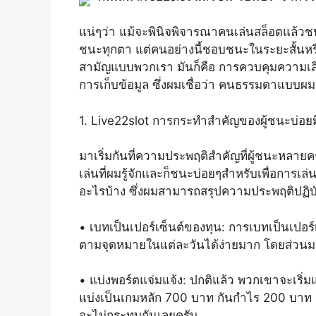
แน่ๆว่า แม้จะพินิจพิจารณาคนเล่นสล็อตแล้วชน
ชนะทุกตา แต่คนอย่างนี้ชอบชนะในระยะสั้นหรื
สามัญแบบพวกเรา มันก็คือ การควบคุมความเสี่
การเก็บข้อมูล ซึ่งผมเชื่อว่า คนธรรมดาแบบ
1. Live22slot การกระทำสำคัญของผู้ชนะบ่อยม
มาเริ่มกันที่ความประพฤติสำคัญที่ผู้ชนะหลายครั
เล่นที่ผมรู้จักและก็ชนะบ่อยๆสำหรับเพื่อการเล
อะไรบ้าง ซึ่งผมสามารถสรุปความประพฤติปฏิบัต
• เบทเป็นเปอร์เซ็นต์ของทุน: การเบทเป็นเปอ
ตามจุดหมายในแต่ละวันได้ง่ายมาก โดยส่วนมา
• แบ่งพอร์ตแจ่มแจ้ง: ปกติแล้ว พวกเขาจะเริ่ม
แบ่งเป็นเกมหลัก 700 บาท กันกำไร 200 บาท แ
จะไม่กระทบกันเลยครับ