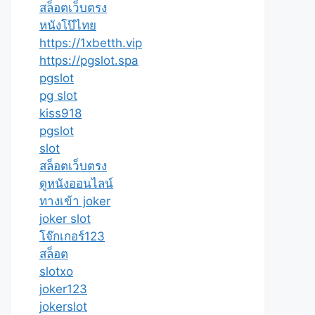
สล็อตเว็บตรง
หนังโป๊ไทย
https://1xbetth.vip
https://pgslot.spa
pgslot
pg slot
kiss918
pgslot
slot
สล็อตเว็บตรง
ดูหนังออนไลน์
ทางเข้า joker
joker slot
โจ๊กเกอร์123
สล็อต
slotxo
joker123
jokerslot