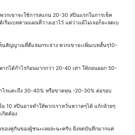
เกม พวกเขาจะใช้การสแกน 20-30 สปินแรกในการเช็ค
เริ่มเบทตามแผนที่วางเอาไว้ แต่ว่าแม้ไม่เจอก็จะลดเบ
ห็นสัญญาณที่ดีแจ่มกระจ่าง พวกเขาจะเพิ่มเบทสั้นๆ10-
 หากได้กำไรก้อนมากกว่า 20-40 เท่า ให้ถอนออก 50-
ื่อ กำไรแตะถึง 30-40% หรือขาดทุน -20-30% ต่อรอบ
งใน 10 สปินอาจทำให้พวกเราหวั่นหวาดๆได้ แก้กล้วยๆ
เกิดต้อง
นของคู่กันของผู้ชนะเลยล่ะนะครับ ยิ่งจดบันทึกมากแค่