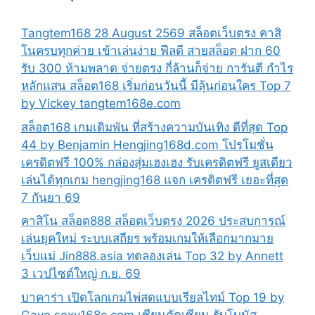
Tangtem168 28 August 2569 สล็อตเว็บตรง คาสิ
โนครบทุกค่าย เข้าเล่นง่าย ฟีลดี สายสล็อต ฝาก 60
รับ 300 ห้ามพลาด จ่ายตรง กี่ล้านก็จ่าย การันตี กำไร
หลักแสน สล็อต168 เริ่มก่อนวันนี้ มีลุ้นก่อนใคร Top 7
by Vickey tangtem168e.com
สล็อต168 เกมเดิมพัน ที่สร้างความบันเทิง ดีที่สุด Top
44 by Benjamin Hengjing168d.com โปรโมชั่น
เครดิตฟรี 100% กล่องสุ่มเฮงเฮง รับเครดิตฟรี ยูสเดียว
เล่นได้ทุกเกม hengjing168 แจก เครดิตฟรี เยอะที่สุด
7 กันยา 69
คาสิโน สล็อต888 สล็อตเว็บตรง 2026 ประสบการณ์
เล่นยุคใหม่ ระบบเสถียร พร้อมเกมให้เลือกมากมาย
เว็บแม่ Jin888.asia ทดลองเล่น Top 32 by Annett
3 เวปไซต์ใหญ่ ก.ย. 69
บาคาร่า เปิดโลกเกมไพ่สดแบบเรียลไทม์ Top 19 by
Gaye sexy168c.com เซียนตัดเซียน รับโบนัส