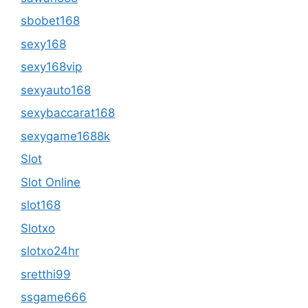
sbobet168
sexy168
sexy168vip
sexyauto168
sexybaccarat168
sexygame1688k
Slot
Slot Online
slot168
Slotxo
slotxo24hr
sretthi99
ssgame666