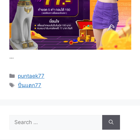
…
Categories
puntaek77
Tags
ปั่นแตก77
Search
for: