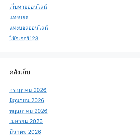
เว็บหวยออนไลน์
แทงบอล
แทงบอลออนไลน์
โจ๊กเกอร์123
คลังเก็บ
กรกฎาคม 2026
มิถุนายน 2026
พฤษภาคม 2026
เมษายน 2026
มีนาคม 2026