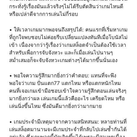
กระทั่งรู้เรื่องมันแล้วจริงๆไม่ได้รีบตัดสินว่าเกมไหนดี
หรือเปล่าดีจากการเล่นไม่กี่รอบ
• ให้เวลาเกมมากพอจนถึงสรุปได้: คนแรกที่เริ่มหาเกม
ที่ถูกใจพบชอบไม่ค่อยรีบเปลี่ยนแปลงทันทีเมื่อโบนัสไม่
เข้า เนื่องจากว่ารู้เรื่องว่าเกมสล็อตจำเป็นต้องใช้เวลา
สำหรับเพื่อการจับจังหวะ และก็เมื่อเล่นไปนานๆ
สม่ำเสมอก็จะจับจังหวะเกมต่างๆได้มากขึ้นนั่นเอง
• พอใจความรู้สึกมากยิ่งกว่าคำตอบ: แทนที่จะพึง
พอใจว่าเกม ปั่นแตก77 แตกไหม หรือแตกหนักไหม
คนที่เจอเกมเข้ามือชอบเข้าใจความรู้สึกตอนเล่นจริงๆ
มากยิ่งกว่าผล เล่นเกมนี้แล้วคืออะไร เครียดไหม หรือ
เล่นนิ่งขึ้นไหม ซึ่งมันดีมากยิ่งกว่ามากมาย
• เกมประจำมีเหตุมาจากความสนิทสนม: หลายท่านที่
เล่นสล็อตมานานจะมีเกมประจำที่กลับไปเล่นซ้ำกันได้
อยู่แล้ว ซึ่งเกมพวกนี้มักเกิดขึ้นได้เพราะมีสาเหตุเนื่อง