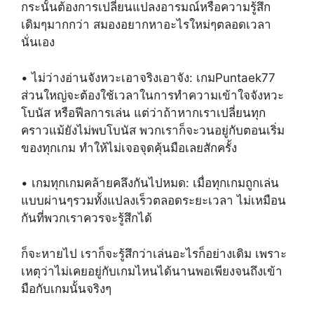
กระนั้นต้องการเปลี่ยนแปลงอารมณ์หรือความรู้สึก
เดิมๆมากกว่า สมองอยากหาอะไรใหม่ๆตลอดเวลา
นั่นเอง
• ไม่ว่างอ่านจังหวะเอาจริงเอาจัง: เกมPuntaek77
ส่วนใหญ่จะต้องใช้เวลาในการทำความเข้าใจจังหวะ
โบนัส หรือฟีลการเล่น แต่ว่าถ้าหากเราเปลี่ยนทุก
คราวแม้ยังไม่พบโบนัส พวกเราก็จะวนอยู่กับตอนเริ่ม
ของทุกเกม ทำให้ไม่เจอจุดคุ้นมือเลยสักครั้ง
• เกมทุกเกมคล้ายคลึงกันไปหมด: เมื่อทุกเกมถูกเล่น
แบบผ่านๆรวมทั้งแปลงเร็วตลอดระยะเวลา ไม่เหมือน
กันที่พวกเราควรจะรู้สึกได้
ก็จะหายไป เราก็จะรู้สึกว่าเล่นอะไรก็อย่างเดิม เพราะ
เหตุว่าไม่เคยอยู่กับเกมไหนได้นานพอเพียงจนถึงเข้า
มือกับเกมนั้นจริงๆ