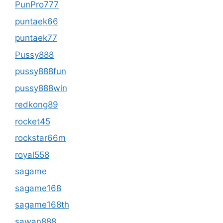
PunPro777
puntaek66
puntaek77
Pussy888
pussy888fun
pussy888win
redkong89
rocket45
rockstar66m
royal558
sagame
sagame168
sagame168th
sawan888