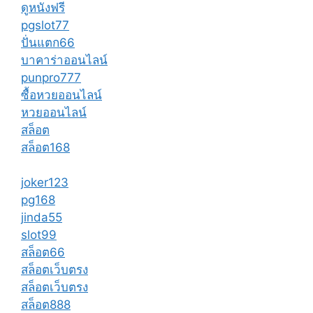
ดูหนังฟรี
pgslot77
ปั่นแตก66
บาคาร่าออนไลน์
punpro777
ซื้อหวยออนไลน์
หวยออนไลน์
สล็อต
สล็อต168
joker123
pg168
jinda55
slot99
สล็อต66
สล็อตเว็บตรง
สล็อตเว็บตรง
สล็อต888