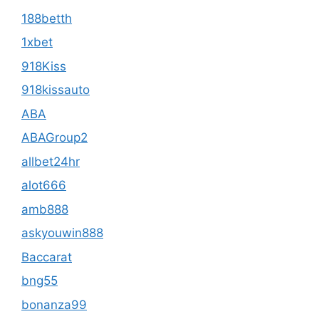
188betth
1xbet
918Kiss
918kissauto
ABA
ABAGroup2
allbet24hr
alot666
amb888
askyouwin888
Baccarat
bng55
bonanza99