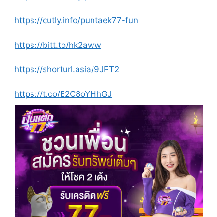
https://cutly.info/puntaek77-fun
https://bitt.to/hk2aww
https://shorturl.asia/9JPT2
https://t.co/E2C8oYHhGJ