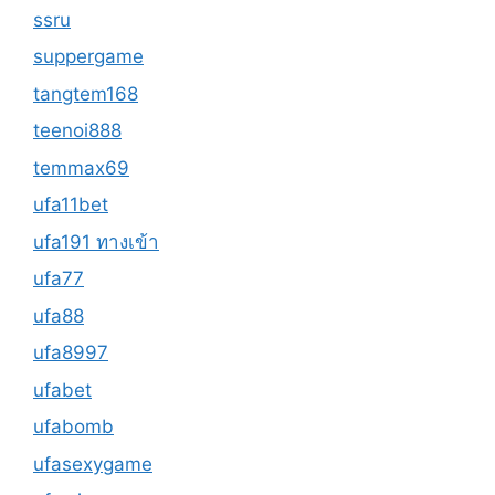
ssru
suppergame
tangtem168
teenoi888
temmax69
ufa11bet
ufa191 ทางเข้า
ufa77
ufa88
ufa8997
ufabet
ufabomb
ufasexygame