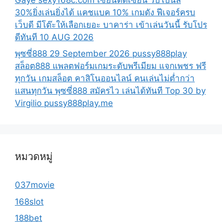
30%ยิ่งเล่นยิ่งได้ แคชแบค 10% เกมดัง ฟีเจอร์ครบ
เว็บดี มีโต๊ะให้เลือกเยอะ บาคาร่า เข้าเล่นวันนี้ รับโปร
ดีทันที 10 AUG 2026
พุซซี่888 29 September 2026 pussy888play
สล็อต888 แพลตฟอร์มเกมระดับพรีเมียม แจกเพชร ฟรี
ทุกวัน เกมสล็อต คาสิโนออนไลน์ คนเล่นไม่ต่ำกว่า
แสนทุกวัน พุซซี่888 สมัครไว เล่นได้ทันที Top 30 by
Virgilio pussy888play.me
หมวดหมู่
037movie
168slot
188bet