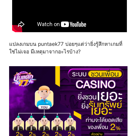
แปลงเกมบน puntaek77 บ่อยๆแต่ว่ายิ่งรู้สึกหาเกมที่
ใช่ไม่เจอ มีเหตุมาจากอะไรบ้าง?