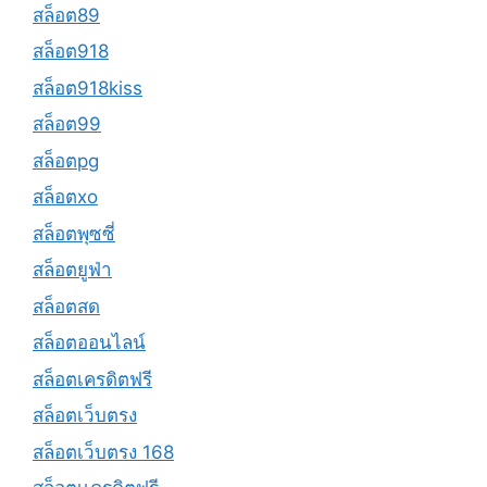
สล็อต89
สล็อต918
สล็อต918kiss
สล็อต99
สล็อตpg
สล็อตxo
สล็อตพุซซี่
สล็อตยูฟ่า
สล็อตสด
สล็อตออนไลน์
สล็อตเครดิตฟรี
สล็อตเว็บตรง
สล็อตเว็บตรง 168