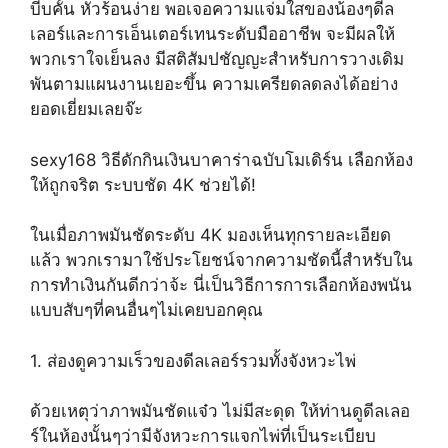
บีบคั้น หัวร้อนง่าย พอเจอความแจ่มใสของน้องๆดีล
เลอร์และการเอ็นเตอร์เทนระดับมืออาชีพ จะมีผลให้
พวกเราใจเย็นลง มีสติสัมปชัญญะสำหรับการวางเดิม
พันตามแผนงานเยอะขึ้น ความเครียดลดลงได้อย่าง
ยอดเยี่ยมเลยจ๊ะ
sexy168 วิธีดักกินเงินบาคาร่าฉบับโมเดิร์น เลือกห้อง
ให้ถูกจริต ระบบชัด 4K ช่วยได้!
ในเมื่อภาพมันชัดระดับ 4K มองเห็นทุกรายละเอียด
แล้ว พวกเรามาใช้ประโยชน์จากความชัดนี้สำหรับใน
การทำเงินกันดีกว่าจ้ะ นี่เป็นวิธีการการเลือกห้องพนัน
แบบสับๆที่คนอื่นๆไม่เคยบอกคุณ
1. ส่องดูความเร็วของดีลเลอร์รวมทั้งจังหวะไพ่
ด้วยเหตุว่าภาพมันชัดแจ๋ว ไม่มีสะดุด ให้ท่านดูดีลเลอ
ร์ในห้องนั้นๆว่ามีจังหวะการแจกไพ่ที่เป็นระเบียบ