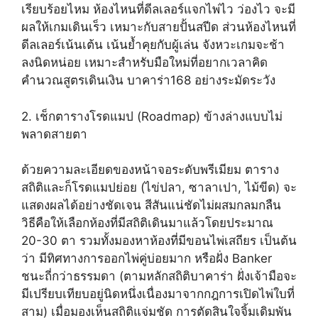
เรียบร้อยไหม ห้องไหนที่ดีลเลอร์แจกไพ่ไว ว่องไว จะมี
ผลให้เกมเดินเร็ว เหมาะกับสายปั้นสปีด ส่วนห้องไหนที่
ดีลเลอร์เน้นเต้น เน้นย้ำคุยกับผู้เล่น จังหวะเกมจะช้า
ลงนิดหน่อย เหมาะสำหรับมือใหม่ที่อยากเวลาคิด
คำนวณสูตรเดินเงิน บาคาร่า168 อย่างระมัดระวัง
2. เช็กตารางโรดแมป (Roadmap) ข้างล่างแบบไม่
พลาดสายตา
ด้วยความละเอียดของหน้าจอระดับพรีเมียม ตาราง
สถิติและก็โรดแมปย่อย (ไข่ปลา, ซาลาเปา, ไม้ขีด) จะ
แสดงผลได้อย่างชัดเจน สีสันแน่ชัดไม่ผสมกลมกลืน
วิธีคือให้เลือกห้องที่มีสถิติเดินมาแล้วโดยประมาณ
20-30 ตา รวมทั้งมองหาห้องที่มีขอนไพ่เสถียร เป็นต้น
ว่า มีทิศทางการออกไพ่คู่บ่อยมาก หรือฝั่ง Banker
ชนะถี่กว่าธรรมดา (ตามหลักสถิติบาคาร่า ฝั่งเจ้ามือจะ
มีเปรียบเทียบอยู่นิดหนึ่งเนื่องมาจากกฎการเปิดไพ่ใบที่
สาม) เมื่อมองเห็นสถิติแจ่มชัด การตัดสินใจจิ้มเดิมพัน