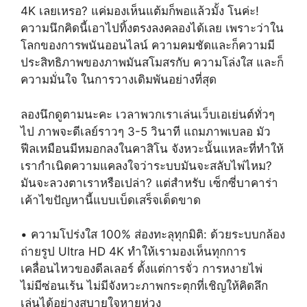
4K เลยเหรอ? แค่มองเห็นแต้มก็พอแล้วมั้ง โนค่ะ!
ความนึกคิดนี้เอาไปทิ้งตรงลงคลองได้เลย เพราะว่าใน
โลกของการพนันออนไลน์ ความคมชัดและก็ความมี
ประสิทธิภาพของภาพมันสโมสรกับ ความโล่งใส และก็
ความมั่นใจ ในการวางเดิมพันอย่างที่สุด
ลองนึกดูตามนะคะ เวลาพวกเราเล่นเว็บเอเย่นต์ทั่วๆ
ไป ภาพจะดีเลย์ราวๆ 3-5 วินาที แถมภาพเบลอ มัว
ฟีลเหมือนมีหมอกลงในคาสิโน จังหวะนั้นแหละที่ทำให้
เรากำเนิดความแคลงใจว่าระบบมันจะสลับไพ่ไหม?
มันจะลวงตาเราหรือเปล่า? แต่สำหรับ เซ็กซี่บาคาร่า
เค้าไขปัญหานี้แบบเบ็ดเสร็จเด็ดขาด
• ความโปร่งใส 100% ส่องทะลุทุกมิติ: ด้วยระบบกล้อง
ถ่ายรูป Ultra HD 4K ทำให้เรามองเห็นทุกการ
เคลื่อนไหวของดีลเลอร์ ตั้งแต่การจั่ว การหงายไพ่
ไม่มีซ่อนเร้น ไม่มีจังหวะภาพกระตุกที่เชิญให้คิดลึก
เล่นได้อย่างสบายใจหายห่วง