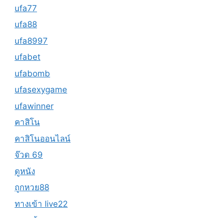
ufa77
ufa88
ufa8997
ufabet
ufabomb
ufasexygame
ufawinner
คาสิโน
คาสิโนออนไลน์
จ๊วด 69
ดูหนัง
ถูกหวย88
ทางเข้า live22