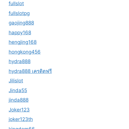
fullslot
fullslotpg
gaojing888
happy168
hengjing168
hongkong456
hydra888
hydra888 เครดิตฟรี
Jilislot
Jinda55
jinda888
Joker123
joker123th
kingdom66