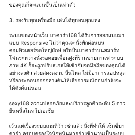
ของคุณก็จะแม่นขึ้นเป็นเท่าตัว
3. รองรับทุกเครื่องมือ เล่นได้ทุกหนทุกแห่ง
ระบบของหน้าเว็บ บาคาร่า168 ได้รับการออกแบบมา
แบบ Responsive ไม่ว่าคุณจะนั่งพักผ่อนบน
คอมพิวเตอร์จอใหญ่ยักษ์ หรือปั่นบาคาร่าบนสมาร์ท
โฟนระหว่างนั่งรอคอยเพื่อนฝูงที่ร้านขายกาแฟ ระบบ
ภาพ 4K ก็จะถูกปรับสเกลให้เข้ากับจอมือถือของคุณได้
อย่างลงตัว สวยสดงดงาม ลื่นไหล ไม่มีอาการแอปหลุด
หรือกระดอนออกกลางคันให้เสียอารมณ์ตอนกำลังจะ
ได้ตังค์แน่นอน
sexy168 ความปลอดภัยและบริการลูกค้าระดับ 5 ดาว
ยืนหนึ่งในทวีปเอเชีย
เว้นแต่เรื่องระบบเกมที่ว้าวซ่าแล้ว สิ่งที่ทำให้ เซ็กซี่บา
คาร่า ครอบครองใจนักพนันมาอย่างช้านานเป็นระบบ