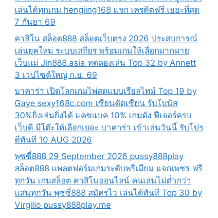
เล่นได้ทุกเกม hengjing168 แจก เครดิตฟรี เยอะที่สุด
7 กันยา 69
คาสิโน สล็อต888 สล็อตเว็บตรง 2026 ประสบการณ์
เล่นยุคใหม่ ระบบเสถียร พร้อมเกมให้เลือกมากมาย
เว็บแม่ Jin888.asia ทดลองเล่น Top 32 by Annett
3 เวปไซต์ใหญ่ ก.ย. 69
บาคาร่า เปิดโลกเกมไพ่สดแบบเรียลไทม์ Top 19 by
Gaye sexy168c.com เซียนตัดเซียน รับโบนัส
30%ยิ่งเล่นยิ่งได้ แคชแบค 10% เกมดัง ฟีเจอร์ครบ
เว็บดี มีโต๊ะให้เลือกเยอะ บาคาร่า เข้าเล่นวันนี้ รับโปร
ดีทันที 10 AUG 2026
พุซซี่888 29 September 2026 pussy888play
สล็อต888 แพลตฟอร์มเกมระดับพรีเมียม แจกเพชร ฟรี
ทุกวัน เกมสล็อต คาสิโนออนไลน์ คนเล่นไม่ต่ำกว่า
แสนทุกวัน พุซซี่888 สมัครไว เล่นได้ทันที Top 30 by
Virgilio pussy888play.me