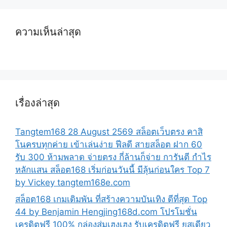
ความเห็นล่าสุด
เรื่องล่าสุด
Tangtem168 28 August 2569 สล็อตเว็บตรง คาสิ
โนครบทุกค่าย เข้าเล่นง่าย ฟีลดี สายสล็อต ฝาก 60
รับ 300 ห้ามพลาด จ่ายตรง กี่ล้านก็จ่าย การันตี กำไร
หลักแสน สล็อต168 เริ่มก่อนวันนี้ มีลุ้นก่อนใคร Top 7
by Vickey tangtem168e.com
สล็อต168 เกมเดิมพัน ที่สร้างความบันเทิง ดีที่สุด Top
44 by Benjamin Hengjing168d.com โปรโมชั่น
เครดิตฟรี 100% กล่องสุ่มเฮงเฮง รับเครดิตฟรี ยูสเดียว