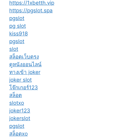
https://1xbetth.vip
https://pgslot.spa
pgslot
pg slot
kiss918
pgslot
slot
สล็อตเว็บตรง
ดูหนังออนไลน์
ทางเข้า joker
joker slot
โจ๊กเกอร์123
สล็อต
slotxo
joker123
jokerslot
pgslot
สล็อตxo