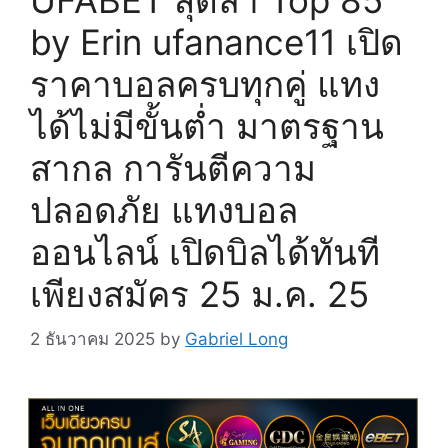
UFABET สุดล้ำ Top 85
by Erin ufanance11 เปิด
ราคาบอลครบทุกคู่ แทง
ได้ไม่มีขั้นต่ำ มาตรฐาน
สากล การันตีความ
ปลอดภัย แทงบอล
ออนไลน์ เปิดบิลได้ทันที
เพียงสมัคร 25 ม.ค. 25
2 ธันวาคม 2025
by
Gabriel Long