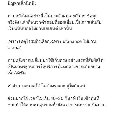
ปัญหาเล็กนิดนึง
ภายหลังโดนอย่างนี้เป็นประจำผมเลยเริ่มหาข้อมูล
จริงจัง แล้วก็พบว่าคำตอบที่ยอดเยี่ยมเป็นการเล่นกับ
เว็บพนันบอลไม่ผ่านเอเย่นต์ เท่านั้น
เพราะเหตุไรผมถึงเลือกเฉพาะ ufanance ไม่ผ่าน
เอเย่นต์
ภายหลังจากเปลี่ยนมาใช้เว็บตรง อย่างแรกที่สัมผัสได้
เป็นมาตรฐานการให้บริการที่แตกต่างจากเดิมอย่าง
เห็นได้ชัด
✔ ฝาก–ถอนออโต้ ไม่ต้องรอคอยผู้ใดกันแน่
ส่วนมากใช้เวลาไม่เกิน 10–30 วินาที เงินเข้าทันที
ช่วยทำให้ควบคุมทุนรวมทั้งจังหวะการแทงง่ายขึ้นมาก