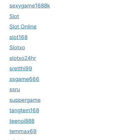
sexygame1688k
Slot
Slot Online
slot168
Slotxo
slotxo24hr
sretthi99
ssgame666
ssru
suppergame
tangtem168
teenoi888
temmax69