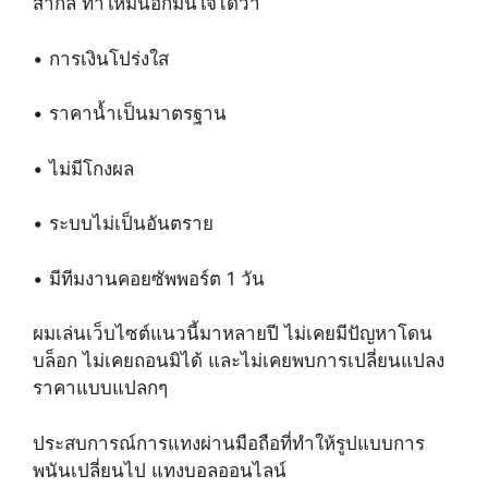
สากล ทำให้มั่นอกมั่นใจได้ว่า
• การเงินโปร่งใส
• ราคาน้ำเป็นมาตรฐาน
• ไม่มีโกงผล
• ระบบไม่เป็นอันตราย
• มีทีมงานคอยซัพพอร์ต 1 วัน
ผมเล่นเว็บไซต์แนวนี้มาหลายปี ไม่เคยมีปัญหาโดน
บล็อก ไม่เคยถอนมิได้ และไม่เคยพบการเปลี่ยนแปลง
ราคาแบบแปลกๆ
ประสบการณ์การแทงผ่านมือถือที่ทำให้รูปแบบการ
พนันเปลี่ยนไป แทงบอลออนไลน์