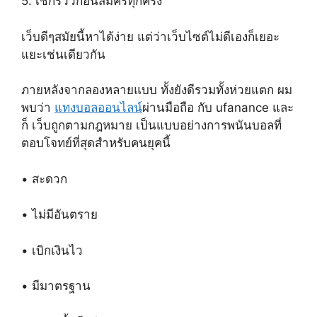
5. เช็กรีวิวก่อนสมัครทุกครั้ง
เว็บดีๆสมัยนี้หาได้ง่าย แต่ว่าเว็บไซต์ไม่ดีเองก็เยอะ
แยะเช่นเดียวกัน
ภายหลังจากลองหลายแบบ ทั้งยังดีรวมทั้งห่วยแตก ผม
พบว่า
แทงบอลออนไลน์
ผ่านมือถือ กับ ufanance และ
ก็ เว็บถูกตามกฎหมาย เป็นแบบอย่างการพนันบอลที่
ตอบโจทย์ที่สุดสำหรับคนยุคนี้
• สะดวก
• ไม่มีอันตราย
• เบิกเงินไว
• มีมาตรฐาน