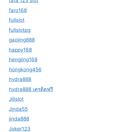
fafa 123 slot
faro168
fullslot
fullslotpg
gaojing888
happy168
hengjing168
hongkong456
hydra888
hydra888 เครดิตฟรี
Jilislot
Jinda55
jinda888
Joker123