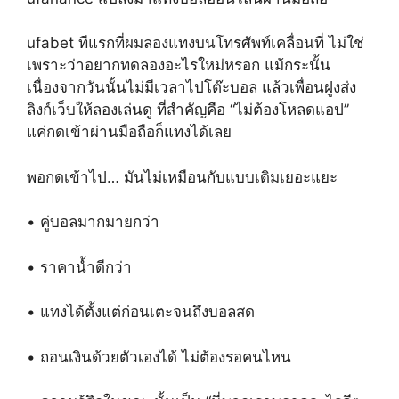
ufabet ทีแรกที่ผมลองแทงบนโทรศัพท์เคลื่อนที่ ไม่ใช่
เพราะว่าอยากทดลองอะไรใหม่หรอก แม้กระนั้น
เนื่องจากวันนั้นไม่มีเวลาไปโต๊ะบอล แล้วเพื่อนฝูงส่ง
ลิงก์เว็บให้ลองเล่นดู ที่สำคัญคือ “ไม่ต้องโหลดแอป”
แค่กดเข้าผ่านมือถือก็แทงได้เลย
พอกดเข้าไป… มันไม่เหมือนกับแบบเดิมเยอะแยะ
• คู่บอลมากมายกว่า
• ราคาน้ำดีกว่า
• แทงได้ตั้งแต่ก่อนเตะจนถึงบอลสด
• ถอนเงินด้วยตัวเองได้ ไม่ต้องรอคนไหน