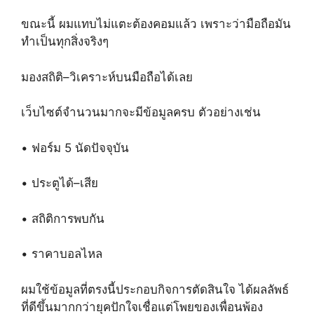
ขณะนี้ ผมแทบไม่แตะต้องคอมแล้ว เพราะว่ามือถือมัน
ทำเป็นทุกสิ่งจริงๆ
มองสถิติ–วิเคราะห์บนมือถือได้เลย
เว็บไซต์จำนวนมากจะมีข้อมูลครบ ตัวอย่างเช่น
• ฟอร์ม 5 นัดปัจจุบัน
• ประตูได้–เสีย
• สถิติการพบกัน
• ราคาบอลไหล
ผมใช้ข้อมูลที่ตรงนี้ประกอบกิจการตัดสินใจ ได้ผลลัพธ์
ที่ดีขึ้นมากกว่ายุคปักใจเชื่อแต่โพยของเพื่อนพ้อง