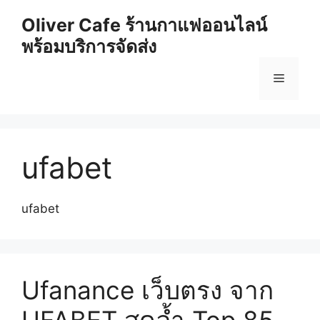
Skip
Oliver Cafe ร้านกาแฟออนไลน์
to
พร้อมบริการจัดส่ง
content
Menu
ufabet
ufabet
Ufanance เว็บตรง จาก