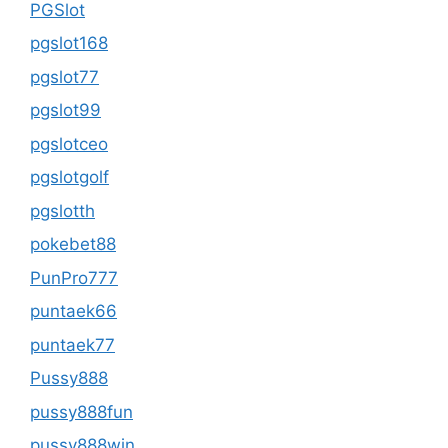
PGSlot
pgslot168
pgslot77
pgslot99
pgslotceo
pgslotgolf
pgslotth
pokebet88
PunPro777
puntaek66
puntaek77
Pussy888
pussy888fun
pussy888win