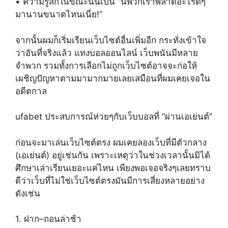
• ความรู้สึกในขณะนั้นเป็น “นี่พวกเราพลาดอะไรดีๆ
มานานขนาดไหนเนี่ย!”
จากนั้นผมก็เริ่มเรียนเว็บไซต์อื่นเพิ่มอีก กระทั่งเข้าใจ
ว่าอันที่จริงแล้ว แทงบอลออนไลน์ เว็บพนันมีหลาย
จำพวก รวมทั้งการเลือกไม่ถูกเว็บไซต์อาจจะก่อให้
เผชิญปัญหาตามมามากมายเลยเสมือนที่ผมเคยเจอใน
อดีตกาล
ufabet ประสบการณ์ห่วยๆกับเว็บบอลที่ “ผ่านเอเย่นต์”
ก่อนจะมาเล่นเว็บไซต์ตรง ผมเคยลองเว็บที่มีตัวกลาง
(เอเย่นต์) อยู่เช่นกัน เพราะเหตุว่าในช่วงเวลานั้นมิได้
ศึกษาเล่าเรียนเยอะแค่ไหน เพียงพอเจอจริงๆเลยทราบ
ดีว่าเว็บที่ไม่ใช่เว็บไซต์ตรงมันมีการเสี่ยงหลายอย่าง
ดังเช่น
1. ฝาก–ถอนล่าช้า