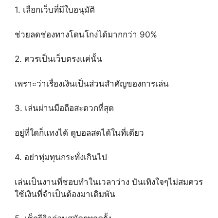
1. เลือกเว็บที่มีใบอนุมัติ
ช่วยลดช่องทางโดนโกงได้มากกว่า 90%
2. ควรเป็นเว็บตรงแค่นั้น
เพราะว่าเรื่องเงินเป็นส่วนสำคัญของการเล่น
3. เล่นผ่านมือถือสะดวกที่สุด
อยู่ที่ใดก็แทงได้ ดูบอลสดได้ในที่เดียว
4. อย่าทุ่มทุนกระทั่งเกินไป
เล่นเป็นงานที่ชอบทำในเวลาว่าง บันเทิงใจๆไม่สมควร
ใช้เงินที่จำเป็นต้องมาเดิมพัน