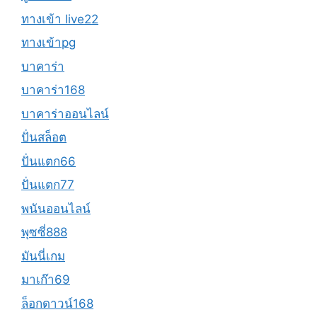
ทางเข้า live22
ทางเข้าpg
บาคาร่า
บาคาร่า168
บาคาร่าออนไลน์
ปั่นสล็อต
ปั่นแตก66
ปั่นแตก77
พนันออนไลน์
พุซซี่888
มันนี่เกม
มาเก๊า69
ล็อกดาวน์168