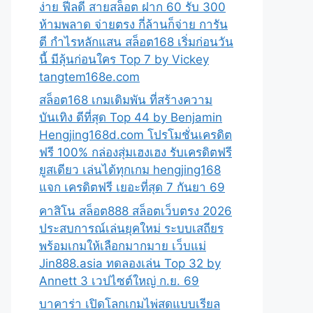
ง่าย ฟีลดี สายสล็อต ฝาก 60 รับ 300
ห้ามพลาด จ่ายตรง กี่ล้านก็จ่าย การัน
ตี กำไรหลักแสน สล็อต168 เริ่มก่อนวัน
นี้ มีลุ้นก่อนใคร Top 7 by Vickey
tangtem168e.com
สล็อต168 เกมเดิมพัน ที่สร้างความ
บันเทิง ดีที่สุด Top 44 by Benjamin
Hengjing168d.com โปรโมชั่นเครดิต
ฟรี 100% กล่องสุ่มเฮงเฮง รับเครดิตฟรี
ยูสเดียว เล่นได้ทุกเกม hengjing168
แจก เครดิตฟรี เยอะที่สุด 7 กันยา 69
คาสิโน สล็อต888 สล็อตเว็บตรง 2026
ประสบการณ์เล่นยุคใหม่ ระบบเสถียร
พร้อมเกมให้เลือกมากมาย เว็บแม่
Jin888.asia ทดลองเล่น Top 32 by
Annett 3 เวปไซต์ใหญ่ ก.ย. 69
บาคาร่า เปิดโลกเกมไพ่สดแบบเรียล