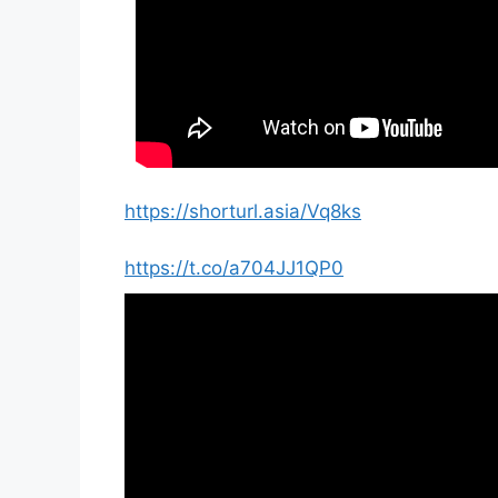
https://shorturl.asia/Vq8ks
https://t.co/a704JJ1QP0