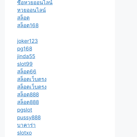
ซื้อหวยออนไลน์
หวยออนไลน์
สล็อต
สล็อต168
joker123
pg168
jinda55
slot99
สล็อต66
สล็อตเว็บตรง
สล็อตเว็บตรง
สล็อต888
สล็อต888
pgslot
pussy888
บาคาร่า
slotxo