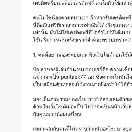
เครดิตฟรีบน สล็อตเครดิตฟรี คนใดกันใช้แล้วคุ
คนไม่ใช่น้อยคาดหมายว่า ถ้าหากรับเครดิตฟรีกั
นี่คือเงินฟรีที่เราสามารถทำเงินได้จริงๆแต่ควา
เท่านั้น มันไม่ใช่เครดิตฟรีที่ได้กำไรให้ได้
ใช้เสริมการเล่นจริงๆเราก็จำต้องทราบเพราะ
1. คนที่อยากลองระบบและฟีลเว็บไซต์ก่อนใช้เงิ
ปัญหาของผู้เล่นจำนวนมากเลยก็คือ ความเชื่อ
แม้ว่าจะเป็น puntaek77 เอง ซึ่งความไม่มั่นใจ
เป็นเสมือนตัวทดลองใช้งานมากยิ่งกว่าใช้ได้ก
มองเห็นภาพรวมของเว็บ: การได้ลองเล่นด้วยเ
ด้านในเว็บไซต์เยอะขึ้น ไม่ว่าจะเป็นหน้าเว็บ
กับคุณมากน้อยแค่ไหน
เหมาะสมกับคนที่ไม่ทราบว่าถนัดอะไร: บางบ