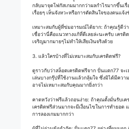
กลับมาจุดโฟกัสเกมมากกว่าผลกำไรมากขึ้นเรื่
เรื่อยๆ เห็นจังหวะหรือการตัดสินใจของตนแจ้งชั
เหมาะสมกับผู้ที่ข่มอารมณ์ได้ยาก: ถ้าคุณรู้
เชื่อว่านี่คือแนวทางแก้ที่ดีเลยล่ะนะครับ เ
เจริญมากมายๆไม่ทำให้เสียเงินจริงด้วย
3. แล้วใครบ้างที่ไม่เหมาะสมกับเครดิตฟรี?
ดูราวกับว่าสล็อตเครดิตฟรีจาก ปั่นแตก77 จะเหม
เล่นบางกรุ๊ปที่ใช้งานแล้วกลุ้มใจ ซึ่งมิได้มี
อาจไม่เหมาะสมกับคุณมากยิ่งกว่า
คาดหวังว่าฟรีแล้วถอนง่าย: ถ้าคุณตั้งมั่นรับเค
เครดิตฟรีส่วนมากจะมีเงื่อนไขในการทำยอด และก
การลองเกมมากกว่า
ผู้ที่ไม่อ่านข้อจำกัด: ปั่นแตก77 อย่างที่ผมบ