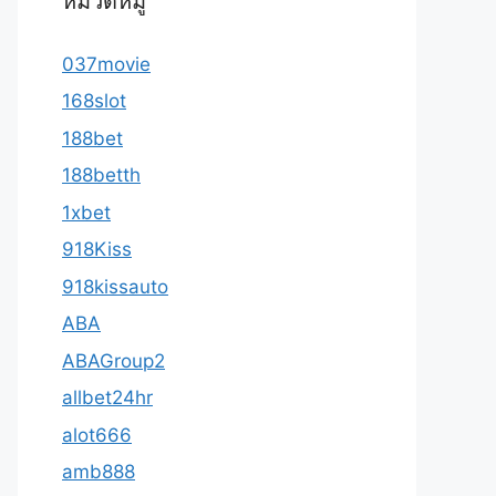
หมวดหมู่
037movie
168slot
188bet
188betth
1xbet
918Kiss
918kissauto
ABA
ABAGroup2
allbet24hr
alot666
amb888