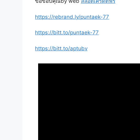
ขอขอบคุณby web
สล็อตเครดิตฟรี
https://rebrand.ly/puntaek-77
https://bitt.to/puntaek-77
https://bitt.to/aptubv