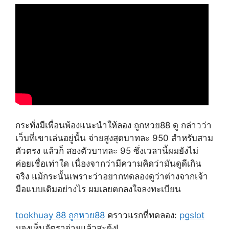
กระทั่งมีเพื่อนพ้องแนะนำให้ลอง ถูกหวย88 ดู กล่าวว่า
เว็บที่เขาเล่นอยู่นั้น จ่ายสูงสุดบาทละ 950 สำหรับสาม
ตัวตรง แล้วก็ สองตัวบาทละ 95 ซึ่งเวลานี้ผมยังไม่
ค่อยเชื่อเท่าใด เนื่องจากว่ามีความคิดว่ามันดูดีเกิน
จริง แม้กระนั้นเพราะว่าอยากทดลองดูว่าต่างจากเจ้า
มือแบบเดิมอย่างไร ผมเลยตกลงใจลงทะเบียน
tookhuay 88 ถูกหวย88
คราวแรกที่ทดลอง:
pgslot
มองเห็นอัตราจ่ายแล้วสะดุ้ง!