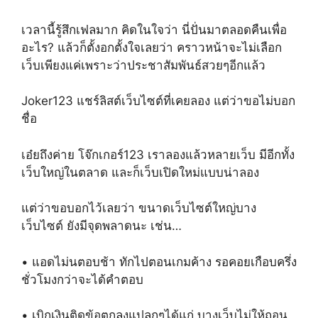
เวลานี้รู้สึกเฟลมาก คิดในใจว่า นี่ปั่นมาตลอดคืนเพื่อ
อะไร? แล้วก็ตั้งอกตั้งใจเลยว่า คราวหน้าจะไม่เลือก
เว็บเพียงแค่เพราะว่าประชาสัมพันธ์สวยๆอีกแล้ว
Joker123 แชร์ลิสต์เว็บไซต์ที่เคยลอง แต่ว่าขอไม่บอก
ชื่อ
เอ๋ยถึงค่าย โจ๊กเกอร์123 เราลองแล้วหลายเว็บ มีอีกทั้ง
เว็บใหญ่ในตลาด และก็เว็บเปิดใหม่แบบน่าลอง
แต่ว่าขอบอกไว้เลยว่า ขนาดเว็บไซต์ใหญ่บาง
เว็บไซต์ ยังมีจุดพลาดนะ เช่น…
• แอดไม่นตอบช้า ทักไปตอนเกมค้าง รอคอยเกือบครึ่ง
ชั่วโมงกว่าจะได้คำตอบ
• เบิกเงินติดข้อตกลงแปลกๆได้แก่ บางเว็บไม่ให้ถอน