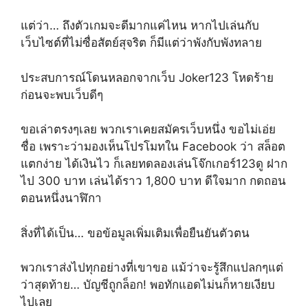
แต่ว่า… ถึงตัวเกมจะดีมากแค่ไหน หากไปเล่นกับ
เว็บไซต์ที่ไม่ซื่อสัตย์สุจริต ก็มีแต่ว่าพังกับพังทลาย
ประสบการณ์โดนหลอกจากเว็บ Joker123 โหดร้าย
ก่อนจะพบเว็บดีๆ
ขอเล่าตรงๆเลย พวกเราเคยสมัครเว็บหนึ่ง ขอไม่เอ่ย
ชื่อ เพราะว่ามองเห็นโปรโมทใน Facebook ว่า สล็อต
แตกง่าย ได้เงินไว ก็เลยทดลองเล่นโจ๊กเกอร์123ดู ฝาก
ไป 300 บาท เล่นได้ราว 1,800 บาท ดีใจมาก กดถอน
ตอนหนึ่งนาฬิกา
สิ่งที่ได้เป็น… ขอข้อมูลเพิ่มเติมเพื่อยืนยันตัวตน
พวกเราส่งไปทุกอย่างที่เขาขอ แม้ว่าจะรู้สึกแปลกๆแต่
ว่าสุดท้าย… บัญชีถูกล็อก! พอทักแอดไม่นก็หายเงียบ
ไปเลย