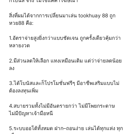
ก็โบนัส จริง ไม่ใช่แค่คำโฆษณา
สิ่งที่ผมได้จากการเปลี่ยนมาเล่น tookhuay 88 ถูก
หวย88 คือ:
1.อัตราจ่ายสูงยิ่งกว่าแบบชัดเจน ถูกครั้งเดียวคุ้มกว่า
หลายงวด
2.มีส่วนลดให้เลือก แทงเหมือนเดิม แต่ว่าจ่ายลดน้อย
ลง
3.ได้โบนัสและก็โปรโมชั่นฟรีๆ มีอาชีพเสริมแบบไม่
ต้องลงทุนเพิ่ม
4.สบายรวมทั้งไม่มีอันตรายกว่า ไม่มีโพยกระดาษ
ไม่มีปัญหาเจ้ามือหนี
5.ระบบออโต้ทั้งหมด ฝาก–ถอนง่าย เล่นได้ทุกแห่ง ทุก