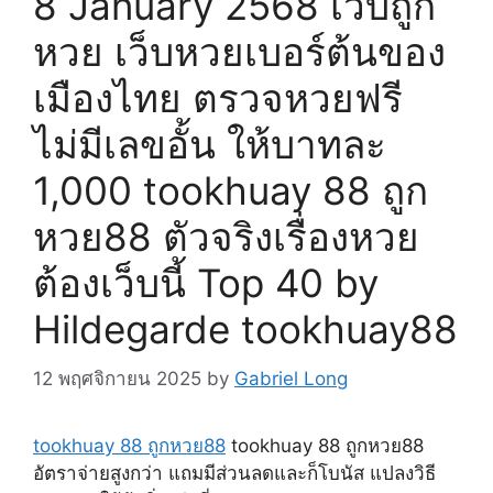
8 January 2568 เว็บถูก
หวย เว็บหวยเบอร์ต้นของ
เมืองไทย ตรวจหวยฟรี
ไม่มีเลขอั้น ให้บาทละ
1,000 tookhuay 88 ถูก
หวย88 ตัวจริงเรื่องหวย
ต้องเว็บนี้ Top 40 by
Hildegarde tookhuay88
12 พฤศจิกายน 2025
by
Gabriel Long
tookhuay 88 ถูกหวย88
tookhuay 88 ถูกหวย88
อัตราจ่ายสูงกว่า แถมมีส่วนลดและก็โบนัส แปลงวิธี