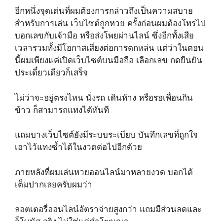
อีกหนึ่งจุดเด่นที่ผมต้องการกล่าวถึงเป็นความสบาย
สำหรับการเล่น เว็บไซต์ถูกหวย ครั้งก่อนผมต้องโทรไป
บอกเลขกับเจ้ามือ หรือส่งโพยผ่านไลน์ ซึ่งอีกทั้งเสีย
เวลารวมทั้งมีโอกาสเสี่ยงต่อการตกหล่น แต่ว่าในตอน
นี้ผมเพียงแค่เปิดเว็บไซต์บนมือถือ เลือกเลข กดยืนยัน
ประเดี๋ยวเดียวก็เสร็จ
ไม่ว่าจะอยู่ตรงไหน นั่งรถ เดินห้าง หรือรอเพื่อนกิน
ข้าว ก็สามารถแทงได้ทันที
แถมบางเว็บไซต์ยังมีระบบระเบียบ บันทึกเลขที่ถูกใจ
เอาไว้แทงซ้ำได้ในงวดต่อไปอีกด้วย
ภายหลังที่ผมเล่นหวยออนไลน์มาหลายงวด บอกได้
เต็มปากเลยครับผมว่า
ลอตเตอรี่ออนไลน์อัตราจ่ายสูงกว่า แถมมีส่วนลดและ