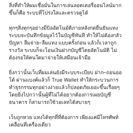
สิ่งที่ทำให้ผมเชื่อมั่นในการเล่นลอตเตอรี่ออนไลน์มาก
ขึ้นก็คือ ระบบที่โปร่งใสและตรวจดูได้
ทุกๆสิ่งทุกๆอย่างมีบิลอัตโนมัติภายหลังกดยืนยันแทง
ระบบจะบันทึกข้อมูลไว้ในบัญชีทันที ทำให้ไม่ต้องกลัว
ปัญหา ลืมจ่าย–ลืมแทง แบบครั้งก่อน แล้วก็เวลาถูก
รางวัล ระบบก็จะโอนเงินฝากบัญชีโดยอัตโนมัติ ไม่
ต้องรอให้คนใดมาจ่ายให้เสมือนเจ้ามือ
ยิ่งกว่านั้นเว็บที่ผมเล่นยังมีระบบระเบียบ ฝาก–ถอนออ
โต้ ผ่านแบงค์แล้วก็ True Wallet ทำให้กระบวนการ
ทำธุรกรรมทุกอย่างง่ายแล้วก็ปลอดภัยเยอะขึ้นเรื่อยๆ
โดยยิ่งไปกว่านั้นผู้ที่ไม่ได้อยากต้องการเผยบัญชี
ธนาคาร ก็สามารถใช้วอเลทได้สบายๆ
เว็บถูกหวย แทงได้ทุกที่ที่ต้องการ เพียงแค่มีโทรศัพท์
เคลื่อนที่เครื่องเดียว