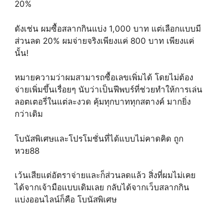
20%
ดังเช่น ผมซื้อสลากกินแบ่ง 1,000 บาท แต่เลือกแบบมี
ส่วนลด 20% ผมจ่ายจริงเพียงแค่ 800 บาท เพียงแค่
นั้น!
หมายความว่าผมสามารถซื้อเลขเพิ่มได้ โดยไม่ต้อง
จ่ายเพิ่มขึ้นเรื่อยๆ นับว่าเป็นฟีพบร์ที่ช่วยทำให้การเล่น
ลอตเตอรี่ในแต่ละงวด คุ้มทุกบาททุกสตางค์ มากยิ่ง
กว่าเดิม
โบนัสพิเศษและโปรโมชั่นที่ได้แบบไม่คาดคิด ถูก
หวย88
เว้นเสียแต่อัตราจ่ายและก็ส่วนลดแล้ว สิ่งที่ผมไม่เคย
ได้จากเจ้ามือแบบเดิมเลย กลับได้จากเว็บสลากกิน
แบ่งออนไลน์ก็คือ โบนัสพิเศษ