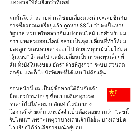
แทงหวยให้คุ้มยิ่งกว่าที่เคย!
ผมมั่นใจว่าหลายท่านที่ชอบเสี่ยงดวงน่าจะเคยชินกับ
การซื้อลอตเตอรี่อยู่แล้ว ถูกหวย88 ไม่ว่าจะเป็นหวย
รัฐบาล หวย หรือสลากกินแบ่งออนไลน์ แต่สำหรับผม…
การ แทงหวยออนไลน์ กลายเป็นจุดเปลี่ยนที่ทำให้ผม
มองดูการเล่นหวยต่างออกไป ด้วยเหตุว่ามันไม่ใช่แค่
“ลุ้นเลข” อีกต่อไป แต่ยังเปลี่ยนเป็นการลงทุนเล็กๆที่
คุ้ม ทั้งยังในแง่ของ อัตราจ่ายที่สูงกว่า ระบบ ส่วนลด
สุดคุ้ม และก็ โบนัสพิเศษที่ได้แบบไม่ต้องลุ้น
ก่อนหน้านี้ ผมเป็นผู้ซื้อหวยใต้ดินกับเจ้า
มือแถวบ้านบ่อยๆ ซื้อแบบเดิมๆทุกงวด
ราคาก็ไม่ได้ลดมากสักเท่าไรนัก บาง
โอกาสก็จ่ายเต็ม แถมยังจำเป็นต้องคอยถามว่า “เลขนี้
รับไหม?” เพราะเหตุว่าบางเลขเจ้ามืออั้น บางเลขปิด
ไว เรียกได้ว่าเสียอารมณ์อยู่บ่อย