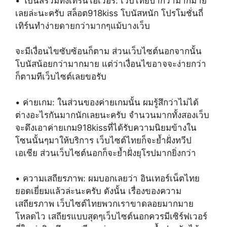
• โบนัสรวมทั้งเทิร์นโอเวอร์: เว็บไทยป๋ากว่ามากมาย
เลยล่ะนะครับ สล็อต918kiss โบนัสหนัก โปรโมชั่นถี่
เทิร์นทำง่ายดายกว่ามากๆแม้บางเว็บ
จะมีเงื่อนไขซับซ้อนก็ตาม ส่วนเว็บไซต์นอกจากนั้น
โบนัสน้อยกว่ามากมาย แต่ว่าเงื่อนไขอาจจะง่ายกว่า
ก็ตามทีเว็บไซต์เลยขอรับ
• ค่ายเกม: ในส่วนของค่ายเกมนั้น ผมรู้สึกว่าไม่ได้
ต่างอะไรกันมากนักเลยนะครับ จำนวนมากทั้งสองเว็บ
จะดึงเอาค่ายเกม918kissที่ได้รับความนิยมข้างใน
โซนนั้นๆมาให้บริการ เว็บไซต์ไทยก็จะย้ำฝั่งทวีป
เอเชีย ส่วนเว็บไซต์นอกก็จะย้ำฝั่งยุโรปมากยิ่งกว่า
• ความเสถียรภาพ: ผมบอกเลยว่า อินเทอร์เน็ตไทย
ยอดเยี่ยมแล้วล่ะนะครับ ดังนั้น เรื่องของความ
เสถียรภาพ เว็บไซต์ไทยพวกเราขาดลอยมากมาย
โหลดไว เสถียรแบบสุดๆเว็บไซต์นอกควรมีเซิร์ฟเวอร์