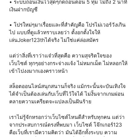
• ระบบถอนเงินไวสุดๆกดถอนตอน 5 ทุ่ม ไม่ถึง 2 นาที
เงินฝากบัญชี
• โปรใหม่ๆมาเรื่อยและที่สำคัญคือ โปรไม่เวอร์วังเกิน
ไป แบบที่ดูแล้วทราบเลยว่า ตั้งอกตั้งใจให้
เล่นJoker123thได้จริง ไม่ใช่แค่ล่อสมัคร
แต่ว่าสิ่งที่เราว่าแจ๋วที่สุดคือ ความสุจริตใจของ
เว็บไซต์ ทุกๆอย่างกระจ่างแจ้ง ไม่หมกเม็ด ไม่หลอกให้
เข้าไปงงมากเองคราวหน้า
สล็อตออนไลน์สนุกสนานก็จริง แม้กระนั้นจะบันเทิงใจ
ได้จำเป็นต้องเล่นกับเว็บที่ไว้ใจได้ ไม่งั้นจากเกมผ่อน
คลายความเครียดจะแปลงเป็นฝันร้าย
เราไม่รู้จักหรอกว่าเว็บไซต์ไหนดีสำหรับทุกคน แต่ว่า
จากประสบการณ์ตรงที่พบมา เว็บไซต์ โจ๊กเกอร์123
คือเว็บที่เรามีความคิดว่า มันได้อีกทั้งระบบ ความ