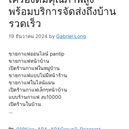
พร้อมบริการจัดส่งถึงบ้าน
รวดเร็ว
19 ธันวาคม 2024
by
Gabriel Long
ขายกาแฟออนไลน์ pantip
ขายกาแฟหน้าบ้าน
เปิดร้านกาแฟในหมู่บ้าน
ขายกาแฟแบบไม่มีหน้าร้าน
ขายกาแฟในไลน์แมน
เปิดร้านกาแฟเล็กๆหน้าบ้าน
แบบร้านกาแฟ งบ10000
เปิดร้านในบ้าน
…
Categories