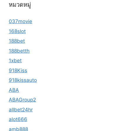
หมวดหมู่
037movie
168slot
188bet
188betth
1xbet
918Kiss
918kissauto
ABA
ABAGroup2
allbet24hr
alot666
amb888