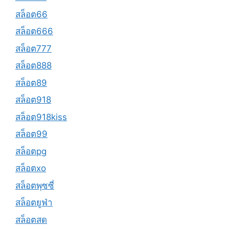
สล็อต66
สล็อต666
สล็อต777
สล็อต888
สล็อต89
สล็อต918
สล็อต918kiss
สล็อต99
สล็อตpg
สล็อตxo
สล็อตพุซซี่
สล็อตยูฟ่า
สล็อตสด