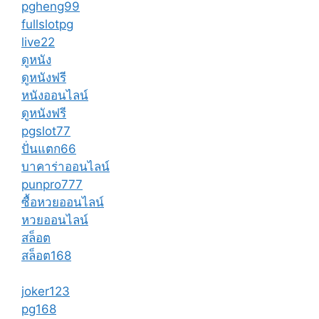
pgheng99
fullslotpg
live22
ดูหนัง
ดูหนังฟรี
หนังออนไลน์
ดูหนังฟรี
pgslot77
ปั่นแตก66
บาคาร่าออนไลน์
punpro777
ซื้อหวยออนไลน์
หวยออนไลน์
สล็อต
สล็อต168
joker123
pg168