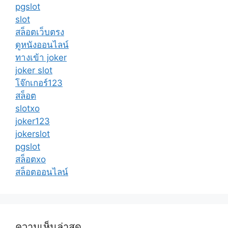
pgslot
slot
สล็อตเว็บตรง
ดูหนังออนไลน์
ทางเข้า joker
joker slot
โจ๊กเกอร์123
สล็อต
slotxo
joker123
jokerslot
pgslot
สล็อตxo
สล็อตออนไลน์
ความเห็นล่าสุด