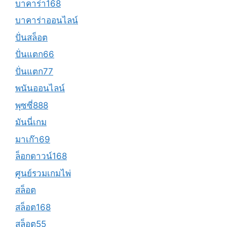
บาคาร่า168
บาคาร่าออนไลน์
ปั่นสล็อต
ปั่นแตก66
ปั่นแตก77
พนันออนไลน์
พุซซี่888
มันนี่เกม
มาเก๊า69
ล็อกดาวน์168
ศูนย์รวมเกมไพ่
สล็อต
สล็อต168
สล็อต55