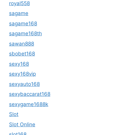
royal558
sagame
sagame168
sagame168th
sawan888
sbobet168
sexy168
sexy168vip
sexyauto168
sexybaccarat168
sexygame1688k
Slot
Slot Online
slot168