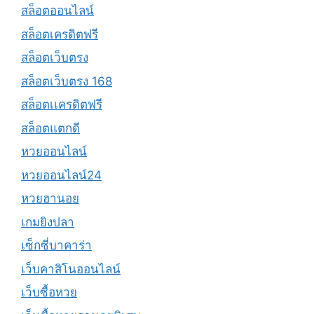
สล็อตออนไลน์
สล็อตเครดิตฟรี
สล็อตเว็บตรง
สล็อตเว็บตรง 168
สล็อตเเครดิตฟรี
สล็อตแตกดี
หวยออนไลน์
หวยออนไลน์24
หวยฮานอย
เกมยิงปลา
เซ็กซี่บาคาร่า
เว็บคาสิโนออนไลน์
เว็บซื้อหวย