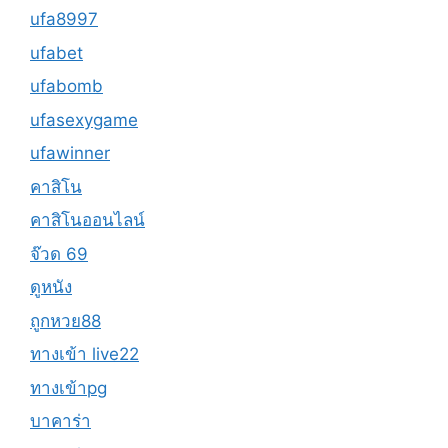
ufa8997
ufabet
ufabomb
ufasexygame
ufawinner
คาสิโน
คาสิโนออนไลน์
จ๊วด 69
ดูหนัง
ถูกหวย88
ทางเข้า live22
ทางเข้าpg
บาคาร่า