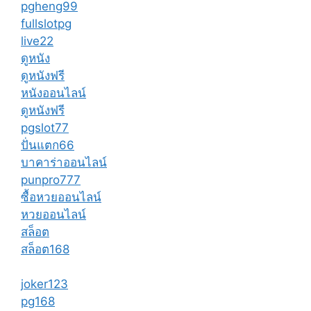
pgheng99
fullslotpg
live22
ดูหนัง
ดูหนังฟรี
หนังออนไลน์
ดูหนังฟรี
pgslot77
ปั่นแตก66
บาคาร่าออนไลน์
punpro777
ซื้อหวยออนไลน์
หวยออนไลน์
สล็อต
สล็อต168
joker123
pg168