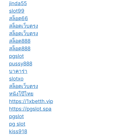
jinda55
slot99
สล็อต66
สล็อตเว็บตรง
สล็อตเว็บตรง
สล็อต888
สล็อต888
pgslot
pussy888
บาคาร่า
slotxo
สล็อตเว็บตรง
หนังโป๊ไทย
https://1xbetth.vip
https://pgslot.spa
pgslot
pg slot
kiss918