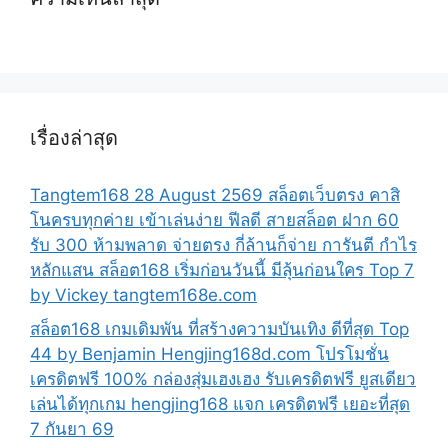
เรื่องล่าสุด
Tangtem168 28 August 2569 สล็อตเว็บตรง คาสิ
โนครบทุกค่าย เข้าเล่นง่าย ฟีลดี สายสล็อต ฝาก 60
รับ 300 ห้ามพลาด จ่ายตรง กี่ล้านก็จ่าย การันตี กำไร
หลักแสน สล็อต168 เริ่มก่อนวันนี้ มีลุ้นก่อนใคร Top 7
by Vickey tangtem168e.com
สล็อต168 เกมเดิมพัน ที่สร้างความบันเทิง ดีที่สุด Top
44 by Benjamin Hengjing168d.com โปรโมชั่น
เครดิตฟรี 100% กล่องสุ่มเฮงเฮง รับเครดิตฟรี ยูสเดียว
เล่นได้ทุกเกม hengjing168 แจก เครดิตฟรี เยอะที่สุด
7 กันยา 69