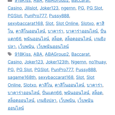
918Kiss
,
ABA
,
ABAGroup2
,
Baccarat
,
Casino
,
Jilislot
,
Joker123
,
ngernn
,
PG
,
PG Slot
,
PGSlot
,
PunPro777
,
Pussy888
,
sexybaccarat168
,
Slot
,
Slot Online
,
Slotxo
,
คาสิ
โน
,
คาสิโนออนไลน์
,
บาคาร่า
,
บาคาร่าออนไลน์
,
ปั่น
แตก66
,
พนันออนไลน์
,
สล็อต
,
สล็อตออนไลน์
,
เกมยิง
ปลา
,
เว็บพนัน
,
เว็บพนันออนไลน์
Tags
918Kiss
,
ABA
,
ABAGroup2
,
Baccarat
,
Casino
,
Joker123
,
Joker123th
,
Ngernn
,
no1huay
,
PG
,
PG Slot
,
PGSlot
,
PunPro777
,
Pussy888
,
sagame168th
,
sexybaccarat168
,
Slot
,
Slot
Online
,
Slotxo
,
คาสิโน
,
คาสิโนออนไลน์
,
บาคาร่า
,
บาคาร่าออนไลน์
,
ปั่นแตก66
,
พนันออนไลน์
,
สล็อต
,
สล็อตออนไลน์
,
เกมยิงปลา
,
เว็บพนัน
,
เว็บพนัน
ออนไลน์