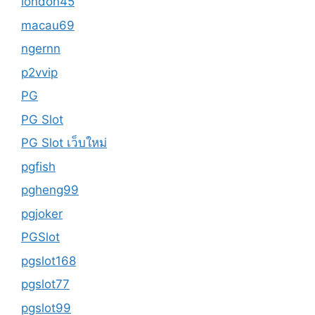
london45
macau69
ngernn
p2vvip
PG
PG Slot
PG Slot เว็บใหม่
pgfish
pgheng99
pgjoker
PGSlot
pgslot168
pgslot77
pgslot99