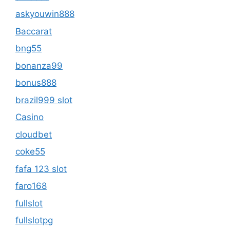
askyouwin888
Baccarat
bng55
bonanza99
bonus888
brazil999 slot
Casino
cloudbet
coke55
fafa 123 slot
faro168
fullslot
fullslotpg