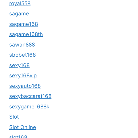
royal558
sagame
sagame168
sagame168th
sawan888
sbobet168
sexy168
sexy168vip
sexyauto168
sexybaccarat168
sexygame1688k
Slot
Slot Online
slot168