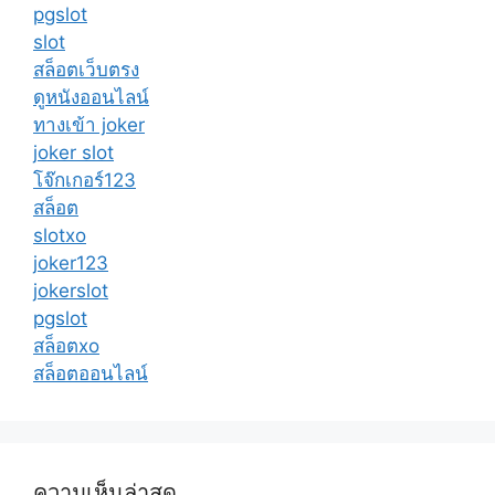
pgslot
slot
สล็อตเว็บตรง
ดูหนังออนไลน์
ทางเข้า joker
joker slot
โจ๊กเกอร์123
สล็อต
slotxo
joker123
jokerslot
pgslot
สล็อตxo
สล็อตออนไลน์
ความเห็นล่าสุด