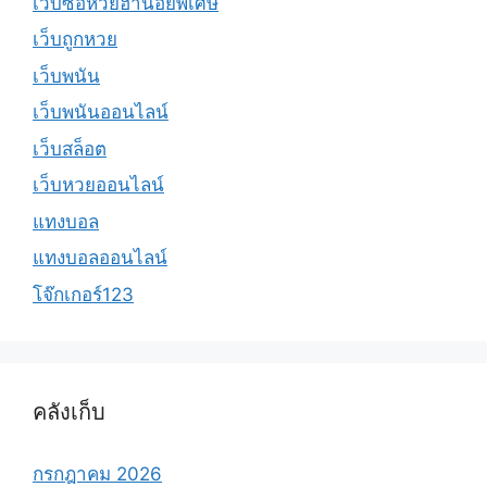
เว็บซื้อหวยฮานอยพิเศษ
เว็บถูกหวย
เว็บพนัน
เว็บพนันออนไลน์
เว็บสล็อต
เว็บหวยออนไลน์
แทงบอล
แทงบอลออนไลน์
โจ๊กเกอร์123
คลังเก็บ
กรกฎาคม 2026