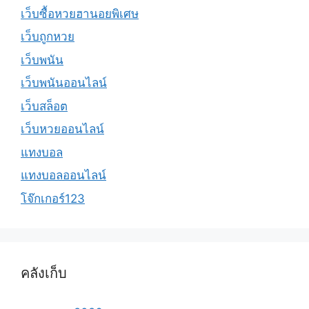
เว็บซื้อหวยฮานอยพิเศษ
เว็บถูกหวย
เว็บพนัน
เว็บพนันออนไลน์
เว็บสล็อต
เว็บหวยออนไลน์
แทงบอล
แทงบอลออนไลน์
โจ๊กเกอร์123
คลังเก็บ