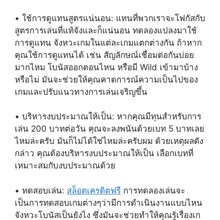
• ใช้การดูแทนสูตรแน่นอน: แทนที่พวกเราจะโฟกัสกับ
สูตรการเล่นที่แท้จังและก็แน่นอน ทดลองแปลงมาใช้
การดูแทน จังหวะเกมในแต่ละเกมแตกต่างกัน ถ้าหาก
คุณใช้การดูแทนได้ เช่น สัญลักษณ์เชื่อมต่อกันบ่อย
มากไหม โบนัสออกตอนไหน หรือมี Wild เข้ามาบ้าง
หรือไม่ มันจะช่วยให้คุณคาดการณ์ความเป็นไปของ
เกมและปรับแนวทางการเล่นเจริญขึ้น
• บริหารงบประมาณให้เป็น: หากคุณมีทุนสำหรับการ
เล่น 200 บาทต่อวัน คุณจะลงพนันด้วยเบท 5 บาทเลย
ไหมล่ะครับ มันก็ไม่ได้ใช่ไหมล่ะครับผม ด้วยเหตุผลดัง
กล่าว คุณต้องบริหารงบประมาณให้เป็น เลือกเบทที่
เหมาะสมกับงบประมาณด้วย
• ทดสอบเล่น:
สล็อตเครดิตฟรี
การทดลองเล่นจะ
เป็นการทดสอบเกมต่างๆว่ามีการดำเนินงานแบบไหน
จังหวะโบนัสเป็นยังไง ซึ่งมันจะช่วยทำให้คุณรู้เรื่องเก