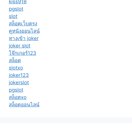
kiss918
pgslot
slot
สล็อตเว็บตรง
ดูหนังออนไลน์
ทางเข้า joker
joker slot
โจ๊กเกอร์123
สล็อต
slotxo
joker123
jokerslot
pgslot
สล็อตxo
สล็อตออนไลน์