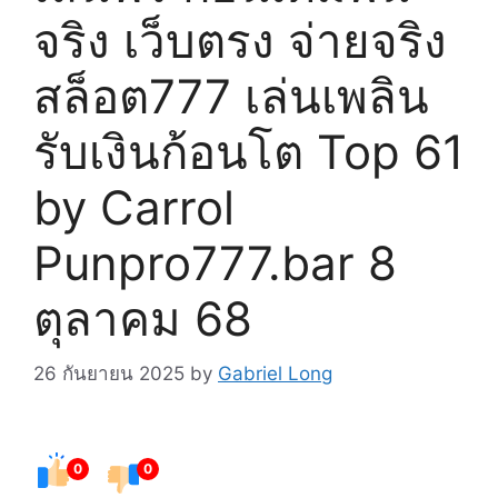
จริง เว็บตรง จ่ายจริง
สล็อต777 เล่นเพลิน
รับเงินก้อนโต Top 61
by Carrol
Punpro777.bar 8
ตุลาคม 68
26 กันยายน 2025
by
Gabriel Long
0
0