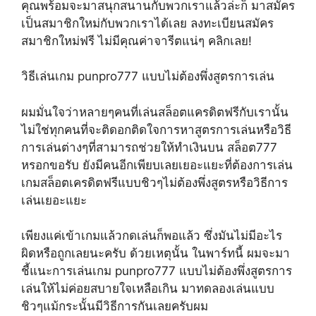
คุณพร้อมจะมาสนุกสนานกับพวกเราแล้วล่ะก็ มาสมัคร
เป็นสมาชิกใหม่กับพวกเราได้เลย ลงทะเบียนสมัคร
สมาชิกใหม่ฟรี ไม่มีคุณค่าจารีตแน่ๆ คลิกเลย!
วิธีเล่นเกม punpro777 แบบไม่ต้องพึ่งสูตรการเล่น
ผมมั่นใจว่าหลายๆคนที่เล่นสล็อตแครดิตฟรีกับเรานั้น
ไม่ใช่ทุกคนที่จะติดอกติดใจการหาสูตรการเล่นหรือวิธี
การเล่นต่างๆที่สามารถช่วยให้ทำเงินบน สล็อต777
หรอกขอรับ ยังมีคนอีกเพียบเลยเยอะแยะที่ต้องการเล่น
เกมสล็อตเครดิตฟรีแบบชิวๆไม่ต้องพึ่งสูตรหรือวิธีการ
เล่นเยอะแยะ
เพียงแค่เข้าเกมแล้วกดเล่นก็พอแล้ว ซึ่งมันไม่มีอะไร
ผิดหรือถูกเลยนะครับ ด้วยเหตุนั้น ในพาร์ทนี้ ผมจะมา
ชี้แนะการเล่นเกม punpro777 แบบไม่ต้องพึ่งสูตรการ
เล่นให้ไม่ค่อยสบายใจเหลือเกิน มาทดลองเล่นแบบ
ชิวๆแม้กระนั้นมีวิธีการกันเลยครับผม