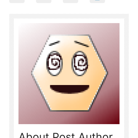
About Post Author