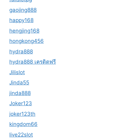
gaojing888
happy168
hengjing168
hongkong456
hydra888
hydra888 เครดิตฟรี
Jilislot
Jinda55
jinda888
Joker123
joker123th
kingdom66
live22slot