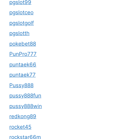
pgslot99
pgslotceo
pgslotgolf
pgslotth
pokebet88
PunPro777
puntaek66
puntaek77
Pussy888
pussy888fun
pussy888win
redkong89
rocket45
rockstar66m