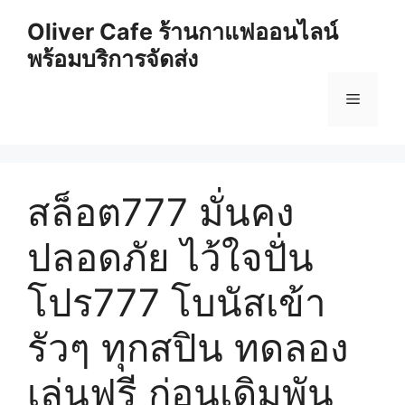
Skip
Oliver Cafe ร้านกาแฟออนไลน์
to
พร้อมบริการจัดส่ง
content
Menu
สล็อต777 มั่นคง
ปลอดภัย ไว้ใจปั่น
โปร777 โบนัสเข้า
รัวๆ ทุกสปิน ทดลอง
เล่นฟรี ก่อนเดิมพัน