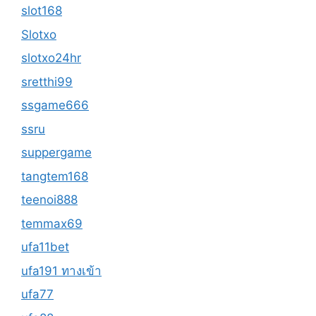
slot168
Slotxo
slotxo24hr
sretthi99
ssgame666
ssru
suppergame
tangtem168
teenoi888
temmax69
ufa11bet
ufa191 ทางเข้า
ufa77