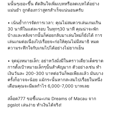
มนั้นๆเยอะขึ้น ตัดสินใจเพิ่มเบทหรือลดเบทได้อย่าง
แม่นยำ ถูกต้องกว่าสูตรสำเร็จแน่นอนครับ
• เน้นย้ำการจัดการเวลา: คุณไม่สมควรเล่นเกมเกิน
30 นาทีในแต่ละรอบ ในทุกๆ30 นาที คุณน่าจะพัก
บ้างและหลังจากนั้นก็ค่อยกลับมาเล่นใหม่ก็ยังได้ การ
เล่นเกมต่อเนื่องไปเรื่อยจะก่อให้คุณไม่มีสมาธิ หมด
ความระทึกใจกับเกมไปได้อย่างไม่ยากเย็น
• จุดมุ่งหมายเล็ก: อย่าหวังมั่งมีในคราวเดียวเด็ดขาด
การตั้งเป้าหมายเล็กๆนั้นสำคัญมาก ตัวอย่างเช่น ทำ
เงินวันละ 200-300 บาทต่อวันก็พอเพียงแล้ว มันบาง
ครั้งก็อาจจะน้อย แม้กระนั้นหากสะสมไปเรื่อยในหนึ่ง
เดือนคุณจะมีผลกำไร 6,000-7,000 บาทเลย
สล็อต777 ขอชี้แนะเกม Dreams of Macau จาก
pgslot เล่นง่าย ทำเงินได้จริง!