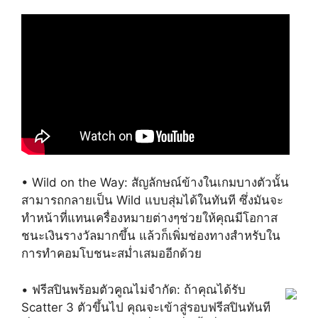
• Wild on the Way: สัญลักษณ์ข้างในเกมบางตัวนั้น
สามารถกลายเป็น Wild แบบสุ่มได้ในทันที ซึ่งมันจะ
ทำหน้าที่แทนเครื่องหมายต่างๆช่วยให้คุณมีโอกาส
ชนะเงินรางวัลมากขึ้น แล้วก็เพิ่มช่องทางสำหรับใน
การทำคอมโบชนะสม่ำเสมออีกด้วย
• ฟรีสปินพร้อมตัวคูณไม่จำกัด: ถ้าคุณได้รับ
Scatter 3 ตัวขึ้นไป คุณจะเข้าสู่รอบฟรีสปินทันที