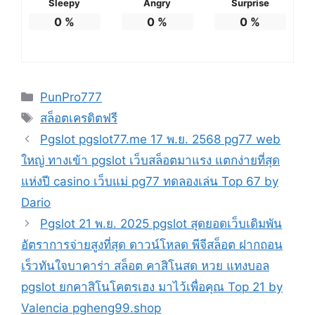
Sleepy
Angry
Surprise
0
%
0
%
0
%
Categories
PunPro777
Tags
สล็อตเครดิตฟรี
Pgslot pgslot77.me 17 พ.ย. 2568 pg77 web
ใหญ่ ทางเข้า pgslot เว็บสล็อตมาแรง แตกง่ายที่สุด
แห่งปี casino เว็บแม่ pg77 ทดลองเล่น Top 67 by
Dario
Pgslot 21 พ.ย. 2025 pgslot สุดยอดเว็บเดิมพัน
อัตราการจ่ายสูงที่สุด ดาวน์โหลด พีจีสล็อต ฝากถอน
เร็วทันใจบาคาร่า สล็อต คาสิโนสด หวย แทงบอล
pgslot ยกคาสิโนโคตรเฮง มาไว้เพื่อคุณ Top 21 by
Valencia pgheng99.shop