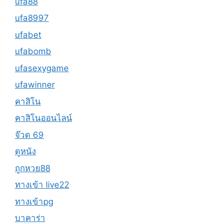
ufa88
ufa8997
ufabet
ufabomb
ufasexygame
ufawinner
คาสิโน
คาสิโนออนไลน์
จ๊วด 69
ดูหนัง
ถูกหวย88
ทางเข้า live22
ทางเข้าpg
บาคาร่า