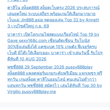
คาสิโน สล็อต888 สล็อตเว็บตรง 2026 ประสบการณ์
เล่นยุคใหม่ ระบบเสถียร พร้อมเกมให้เลือกมากมาย
เว็บแม่ Jin888.asia ทดลองเล่น Top 32 by Annett
3 เวปไซต์ใหญ่ ก.ย. 69
บาคาร่า เปิดโลกเกมไพ่สดแบบเรียลไทม์ Top 19 by
Gaye sexy168c.com เซียนตัดเซียน รับโบนัส
30%ยิ่งเล่นยิ่งได้ แคชแบค 10% เกมดัง ฟีเจอร์ครบ
เว็บดี มีโต๊ะให้เลือกเยอะ บาคาร่า เข้าเล่นวันนี้ รับโปร
ดีทันที 10 AUG 2026
พุซซี่888 29 September 2026 pussy888play
สล็อต888 แพลตฟอร์มเกมระดับพรีเมียม แจกเพชร ฟรี
ทุกวัน เกมสล็อต คาสิโนออนไลน์ คนเล่นไม่ต่ำกว่า
แสนทุกวัน พุซซี่888 สมัครไว เล่นได้ทันที Top 30 by
Virgilio pussy888play.me