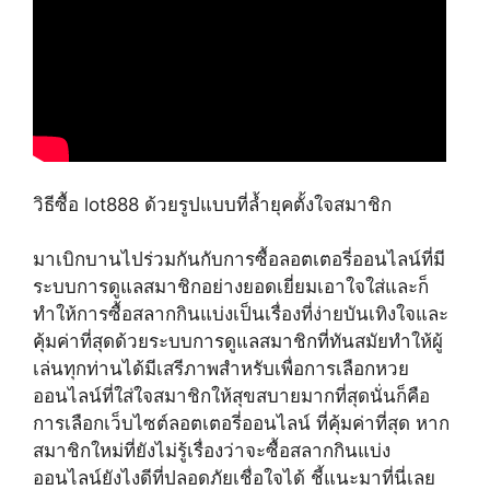
วิธีซื้อ lot888 ด้วยรูปแบบที่ล้ำยุคตั้งใจสมาชิก
มาเบิกบานไปร่วมกันกับการซื้อลอตเตอรี่ออนไลน์ที่มี
ระบบการดูแลสมาชิกอย่างยอดเยี่ยมเอาใจใส่และก็
ทำให้การซื้อสลากกินแบ่งเป็นเรื่องที่ง่ายบันเทิงใจและ
คุ้มค่าที่สุดด้วยระบบการดูแลสมาชิกที่ทันสมัยทำให้ผู้
เล่นทุกท่านได้มีเสรีภาพสำหรับเพื่อการเลือกหวย
ออนไลน์ที่ใส่ใจสมาชิกให้สุขสบายมากที่สุดนั่นก็คือ
การเลือกเว็บไซต์ลอตเตอรี่ออนไลน์ ที่คุ้มค่าที่สุด หาก
สมาชิกใหม่ที่ยังไม่รู้เรื่องว่าจะซื้อสลากกินแบ่ง
ออนไลน์ยังไงดีที่ปลอดภัยเชื่อใจได้ ชี้แนะมาที่นี่เลย