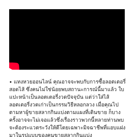
• แทงหวยออนไลน์ คุณอาจจะพบกับการซื้อลอตเตอรี่
สอดไส้ ซึ่งคนไม่ใช่น้อยพบสถานะการณ์นี้มาแล้ว ใบ
แปะหน้าเป็นลอตเตอรี่งวดปัจจุบัน แต่ว่าใส่ไส้
ลอตเตอรี่งวดเก่าเป็นกรรมวิธีหลอกลวง เมื่อคุณไป
ตามหาผู้ขายสลากกินแบ่งตามแผงที่เดินขาย ก็บาง
ครั้งอาจจะไม่เจอแล้วซึ่งเรื่องราวพวกนี้หลายท่านพบ
จะต้องระแวดระวังให้ดีโดยเฉพาะมิจฉาชีพที่แอบแฝง
มาในรูปแบบของคนขายสลากกินแบ่ง