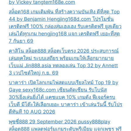
by Vickey tangtem168e.com
สล็อต168 เกมเดิมพัน ที่สร้างความบันเทิง ดีที่สุด Top
44 by Benjamin Hengjing168d.com โปรโมชั่น
เครดิตฟรี 100% กล่องสุ่มเฮงเฮง รับเครดิตฟรี ยูสเดียว
เล่นได้ทุกเกม hengjing168 แจก เครดิตฟรี เยอะที่สุด
7 กันยา 69
คาสิโน สล็อต888 สล็อตเว็บตรง 2026 ประสบการณ์
เล่นยุคใหม่ ระบบเสถียร พร้อมเกมให้เลือกมากมาย
เว็บแม่ Jin888.asia ทดลองเล่น Top 32 by Annett
3 เวปไซต์ใหญ่ ก.ย. 69
บาคาร่า เปิดโลกเกมไพ่สดแบบเรียลไทม์ Top 19 by
Gaye sexy168c.com เซียนตัดเซียน รับโบนัส
30%ยิ่งเล่นยิ่งได้ แคชแบค 10% เกมดัง ฟีเจอร์ครบ
เว็บดี มีโต๊ะให้เลือกเยอะ บาคาร่า เข้าเล่นวันนี้ รับโปร
ดีทันที 10 AUG 2026
พุซซี่888 29 September 2026 pussy888play
สล็อต888 แพลตฟอร์มเกมระดับพรีเมียม แจกเพชร ฟรี