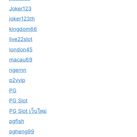
Joker123
joker123th
kingdom66
live22slot
london45
macau69
ngernn
p2vvip
PG
PG Slot
PG Slot เว็บใหม่
pgfish
pgheng99