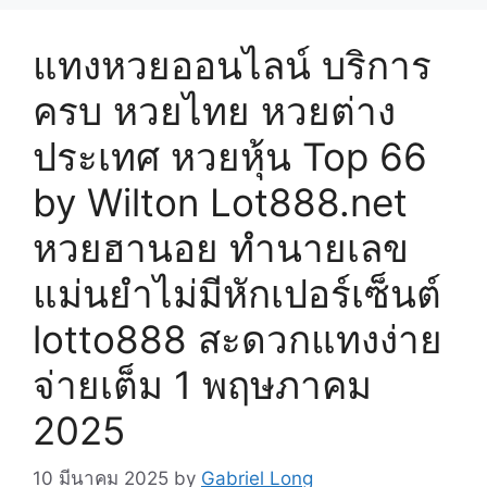
แทงหวยออนไลน์ บริการ
ครบ หวยไทย หวยต่าง
ประเทศ หวยหุ้น Top 66
by Wilton Lot888.net
หวยฮานอย ทำนายเลข
แม่นยำไม่มีหักเปอร์เซ็นต์
lotto888 สะดวกแทงง่าย
จ่ายเต็ม 1 พฤษภาคม
2025
10 มีนาคม 2025
by
Gabriel Long