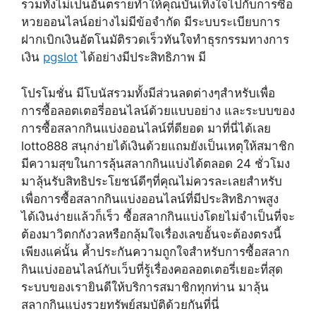
รวมทั้งไม่เป็นอันตรายทำให้คุณบันเทิงใจไปกับการซื้อ
หวยออนไลน์อย่างไม่มีข้อจำกัด มีระบบระเบียบการ
ฝากเบิกเงินอัตโนมัติรวดเร็วทันใจทำธุรกรรมทางการ
เงิน
pgslot
ได้อย่างมีประสิทธิภาพ มี
โปรโมชั่น มีโบนัสรวมทั้งมีส่วนลดต่างๆสำหรับเพื่อ
การซื้อลอตเตอรี่ออนไลน์ด้วยแบบอย่าง และระบบของ
การซื้อสลากกินแบ่งออนไลน์ที่ดียอด มาที่นี่ได้เลย
lotto888 สนุกง่ายได้เงินด้วยแถมยังเป็นเหตุให้สมาชิก
มีความสุขในการลุ้นสลากกินแบ่งได้ตลอด 24 ชั่วโมง
มาลุ้นรับสิทธิประโยชน์ดีๆที่คุณไม่ควรละเลยสำหรับ
เพื่อการซื้อสลากกินแบ่งออนไลน์ที่มีประสิทธิภาพสูง
ได้เงินง่ายแล้วก็เร็ว ซื้อสลากกินแบ่งโดยไม่จำเป็นที่จะ
ต้องมาวิตกกังวลหรือกลุ้มใจเรื่องเลขอั้นจะต้องตรงนี้
เพียงแค่นั้น ค้ำประกันความถูกใจสำหรับการซื้อสลาก
กินแบ่งออนไลน์กับเว็บที่รู้เรื่องคอลอตเตอรี่เยอะที่สุด
ระบบของเรายินดีให้บริการสมาชิกทุกท่าน มาลุ้น
สลากกินแบ่งรวยทรัพย์สมบัติด้วยกันที่นี่