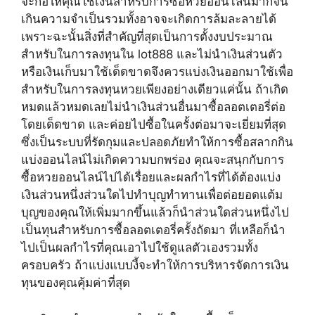
จะก่อให้คุณใช้เงินสำหรับการซื้อหวยออนไลน์มากจน
เกินความจำเป็นรวมทั้งอาจจะเกิดการล้มละลายได้
เพราะฉะนั้นสิ่งที่สำคัญที่สุดเป็นการตั้งงบประมาณ
สำหรับในการลงทุนใน lot888 และไม่นำเงินส่วนตัว
หรือเงินเก็บมาใช้เด็ดขาดจึงควรแบ่งเงินออกมาใช้เพื่อ
สำหรับในการลงทุนหวยเพียงอย่างเดียวแค่นั้น ถ้าเกิด
หมดแล้วหมดเลยไม่นำเงินส่วนอื่นมาซื้อลอตเตอรี่ต่อ
โดยเด็ดขาด และค่อยไปซื้อในครั้งต่อมาจะเยี่ยมที่สุด
ซึ่งเป็นระบบที่รัดกุมและปลอดภัยทำให้การซื้อสลากกิน
แบ่งออนไลน์ไม่เกิดความบกพร่อง คุณจะสนุกกับการ
ซื้อหวยออนไลน์ไปได้เรื่อยและผลกำไรที่ได้ต้องแบ่ง
เงินส่วนหนึ่งส่วนใดไปทำบุญทำทานเพื่อต่อยอดแต้ม
บุญของคุณให้เพิ่มมากขึ้นแล้วก็นำส่วนใดส่วนหนึ่งไป
เป็นทุนสำหรับการซื้อลอตเตอรี่ครั้งถัดมา ที่เหลือก็นำ
ไปเป็นผลกำไรที่คุณเอาไปใช้ดูแลตัวเองรวมทั้ง
ครอบครัว ถ้าแบ่งแบบงี้จะทำให้การบริหารจัดการเงิน
ทุนของคุณคุ้มค่าที่สุด