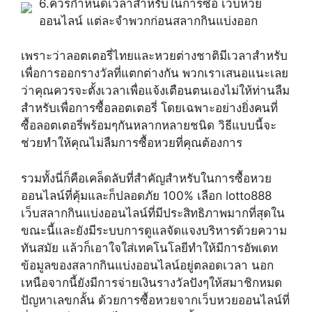
6.ควรกำหนดเวลาสำหรับในการซื้อ เว็บหวย
ออนไลน์ แต่ละจำพวกก่อนสลากกินแบ่งออก
เพราะว่าลอตเตอรี่ไทยและหวยต่างชาติมีเวลาสำหรับ
เพื่อการออกรางวัลที่แตกต่างกัน พวกเราเสนอแนะเลย
ว่าคุณควรจะตั้งเวลาเพื่อแจ้งเตือนตนเองไม่ให้ท่านลืม
สำหรับเพื่อการซื้อลอตเตอรี่ โดยเฉพาะอย่างยิ่งคนที่
ซื้อลอตเตอรี่พร้อมๆกันหลากหลายชนิด วิธีแบบนี้จะ
ช่วยทำให้คุณไม่ลืมการซื้อหวยที่คุณต้องการ
รวมทั้งนี่ก็คือเคล็ดลับที่สำคัญสำหรับในการซื้อหวย
ออนไลน์ที่คุ้มและก็ปลอดภัย 100% เลือก lotto888
เว็บสลากกินแบ่งออนไลน์ที่มีประสิทธิภาพมากที่สุดใน
ขณะนี้และยังมีระบบการดูแลจัดแจงบริหารด้วยความ
ทันสมัย แล้วก็เอาใจใส่เทคโนโลยีทำให้มีการอัพเดท
ข้อมูลของสลากกินแบ่งออนไลน์อยู่ตลอดเวลา นอก
เหนือจากนี้ยังมีการจ่ายเงินรางวัลปังๆให้สมาชิกหมด
ปัญหาเลขกลั้น ด้วยการซื้อหวยจากเว็บหวยออนไลน์ที่