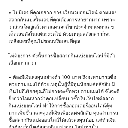
• ไม่มีเลขที่คุณอยาก การ เว็บหวยออนไลน์ ตามแผง
สลากกินแบ่งนั้นเลขที่คุณต้องการหายากมาก เพราะ
ว่าส่วนใหญ่แล้วตามแผนจะมีขาประจำมาเหมาเลข
เด็ดเลขดังในแต่ละงวดไป ด้วยเหตุผลดังกล่าวก็จะ
เหลือเลขที่คุณไม่ชอบหรือเลขที่คุณ
ไม่ต้องการ ดังนั้นการซื้อสลากกินแบ่งออนไลน์ก็มีตัว
เลือกมากกว่า
• ต้องมีเงินลงทุนอย่างต่ำ 100 บาท ถึงจะสามารถซื้อ
หวยตามแผงได้ด้วยเหตุนั้นผู้ที่มีทุนน้อยแค่หลักสิบ มี
เงินไม่ถึงร้อยคุณก็ไม่อาจจะซื้อหวยตามแผงได้ ซึ่งจะดี
ยิ่งกว่าไหมหากว่าคุณเปลี่ยนมาซื้อในเว็บไซต์สลาก
กินแบ่งออนไลน์ ทำให้การซื้อลอตเตอรี่ออนไลน์คุ้ม
มากเพิ่มขึ้น และคุณมีเงินเพียงแค่หลักสิบ คุณสามารถ
ซื้อสลากกินแบ่งออนไลน์ได้แล้วลงทุนน้อย แต่ทำเงิน
จำต้องเว็บไซต์สลากกินแบ่งออนไลน์เท่านั้น