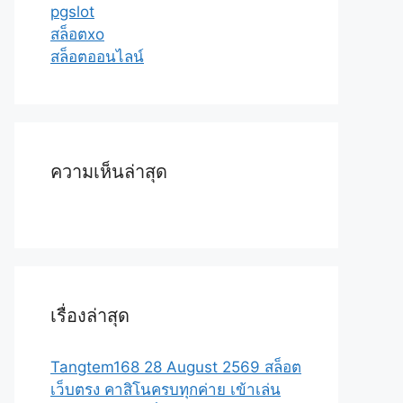
pgslot
สล็อตxo
สล็อตออนไลน์
ความเห็นล่าสุด
เรื่องล่าสุด
Tangtem168 28 August 2569 สล็อต
เว็บตรง คาสิโนครบทุกค่าย เข้าเล่น