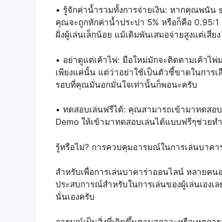
• รู้จักค่าน้ำรวมทั้งการจ่ายเงิน: หากคุณพนัน 
คุณจะถูกหักค่าน้ำประปา 5% หรือก็คือ 0.95:1 น
ฝั่งผู้เล่นเล็กน้อย แม้เดิมพันเสมอจ่ายสูงแต่เสี่ยง
• อย่าดูแต่เค้าไพ่: มือใหม่มักจะติดตามเค้าไ
เพียงแค่นั้น แต่ว่าอย่าใช้เป็นตัวชี้ขาดในการเ
รอบที่คุณมั่นอกมั่นใจเท่านั้นก็พอนะครับ
• ทดสอบเล่นฟรีได้: คุณสามารถเข้ามาทดสอบเ
Demo ให้เข้ามาทดสอบเล่นได้แบบฟรีๆช่วยทำให
รู้หรือไม่? การควบคุมอารมณ์ในการเล่นบาคาร่
สำหรับเพื่อการเล่นบาคาร่าออนไลน์ หลายคนอาจจะ
ประสบการณ์สำหรับในการเล่นของผู้เล่นเองเล
นั่นเองครับ
อารมณ์เป็นสิ่งที่เกิดขึ้นตามสภาวะหรือเหตุการ