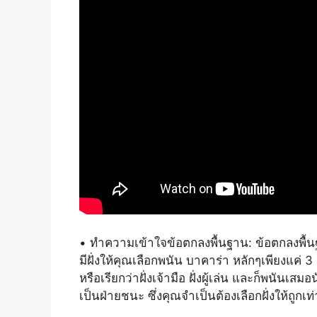
• ทำความเข้าใจข้อตกลงพื้นฐาน: ข้อตกลงพื้
มีฝั่งให้คุณเลือกพนัน บาคาร่า หลักๆเพียงแค่ 3 ฝ
หรือเรียกว่าฝั่งเจ้ามือ ฝั่งผู้เล่น และก็พนันเสม
เป็นฝ่ายชนะ ซึ่งคุณจำเป็นต้องเลือกฝั่งให้ถูกเท