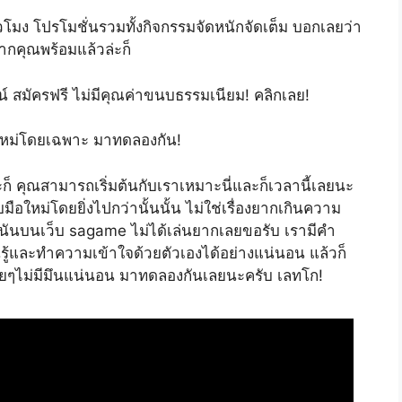
มง โปรโมชั่นรวมทั้งกิจกรรมจัดหนักจัดเต็ม บอกเลยว่า
ากคุณพร้อมแล้วล่ะก็
์ สมัครฟรี ไม่มีคุณค่าขนบธรรมเนียม! คลิกเลย!
ือใหม่โดยเฉพาะ มาทดลองกัน!
่ะก็ คุณสามารถเริ่มต้นกับเราเหมาะนี่และก็เวลานี้เลยนะ
ือใหม่โดยยิ่งไปกว่านั้นนั้น ไม่ใช่เรื่องยากเกินความ
นบนเว็บ sagame ไม่ได้เล่นยากเลยขอรับ เรามีคำ
นรู้และทำความเข้าใจด้วยตัวเองได้อย่างแน่นอน แล้วก็
่ายๆไม่มีมึนแน่นอน มาทดลองกันเลยนะครับ เลทโก!