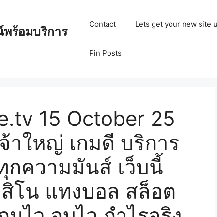
Contact
Lets get your new site 
์พร้อมบริการ
Pin Posts
.tv 15 October 25
้าใหญ่ เกมดี บริการ
ทุกความมันส์ เว็บนี้
าสิโน แทงบอล สล็อต
กมไว จบไว กำไรจริง