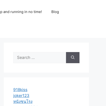
up and running in no time!
Blog
Search
for:
918kiss
joker123
หนังชนโรง