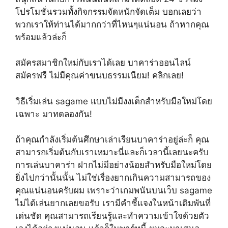
โปรโมชั่นรวมทั้งกิจกรรมจัดหนักจัดเต็ม บอกเลยว่า
พวกเราให้ท่านได้มากกว่าที่ไหนๆแน่นอน ถ้าหากคุณ
พร้อมแล้วล่ะก็
สมัครสมาชิกใหม่กับเราได้เลย บาคาร่าออนไลน์
สมัครฟรี ไม่มีคุณค่าขนบธรรมเนียม! คลิกเลย!
วิธีเริ่มเล่น sagame แบบไม่มีงงเต็กสำหรับมือใหม่โดย
เฉพาะ มาทดลองกัน!
ถ้าคุณกำลังเริ่มต้นศึกษาเล่าเรียนบาคาร่าอยู่ล่ะก็ คุณ
สามารถเริ่มต้นกับเราเหมาะนี่และก็เวลานี้เลยนะครับ
การเล่นบาคาร่า ฝากไม่มีอย่างน้อยสำหรับมือใหม่โดย
ยิ่งไปกว่านั้นนั้น ไม่ใช่เรื่องยากเกินความสามารถของ
คุณแน่นอนครับผม เพราะว่าเกมพนันบนเว็บ sagame
ไม่ได้เล่นยากเลยขอรับ เรามีคำชี้แจงในหน้าเดิมพันที่
เด่นชัด คุณสามารถเรียนรู้และทำความเข้าใจด้วยตัว