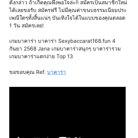
ดังกล่าว ถ้าเกิดคุณพึงพอใจล่ะก็ สมัครเป็นสมาชิกใหม่
ได้เลยขอรับ สมัครฟรี ไม่มีคุณค่าขนบธรรมเนียมประ
เพณีใดๆทั้งสิ้นแน่ๆ บันเทิงใจได้ในแบบของคุณตลอด
1 วัน สมัครเลย!
เกมบาคาร่า บาคาร่า Sexybaccarat168.fun 4
กันยา 2568 Jana เกมบาคาร่าสนุกๆ บาคาร่ารวม
เกมบาคาร่าแตกง่าย Top 13
ขอขอบคุณ Ref.
บาคาร่า