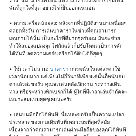
ทำงานมามากแค่ไหน แต่ว่าถ้าทำเงินได้จากเกมเดิน
พันที่ถูกใจที่สุด อย่างไรก็ยิ้มออกแน่นอน
• ความเครียดน้อยลง: หลังจากที่ปฏิบัติงานมาเหนื่อยๆ
ตลอดทั้งวัน การเล่นบาคาร่าในช่วงที่คุณสามารถ
เอนกายได้นั้น เป็นอะไรที่ดีมากๆครับผม มันจะช่วย
ทำให้สมองแปลงจุดโฟกัสแล้วก็ปรับโหมดเป็นการพัก
ได้ทันที ลดความเคร่งเครียดได้ดิบได้ดีสุดๆ
• ใช้เวลาไม่นาน:
บาคาร่า
การพนันในแต่ละตาใช้
เวลาน้อยมาก แค่เพียงไม่กี่วินาทีเพียงแค่นั้นก็พนันจบ
ตาแล้วล่ะขอรับ คุณจะเล่นหลังเลิกงาน ระหว่างเดิน
ทาง หรือระหว่างพักเบรกก็ได้ ผู้ใดที่มีเวลาเล่นจำกัดจะ
เหมาะสมแบบสุดๆเลยนะครับ
• เล่นบนมือถือได้ทันที: นี่แหละขอรับเป็นความแปลก
ประหลาดของเกมเดิมพันที่เหมาะสมที่สุดที่สมัย
เนื่องจากว่าคุณสามารถเล่นผ่านมือถือของคุณได้ทันที