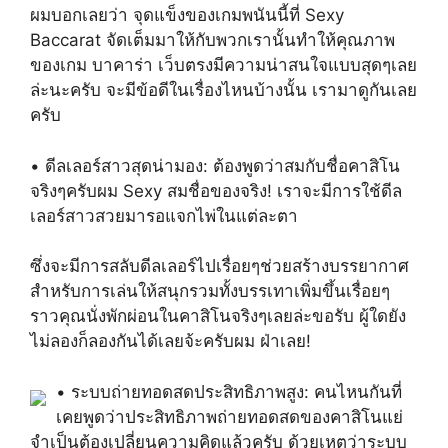
ผมบอกเลยว่า จุดแข็งของเกมพนันนี้ที่ Sexy
Baccarat จัดเต็มมาให้กับพวกเรานั้นทำให้คุณภาพ
ของเกม บาคาร่า เว็บตรงมีความน่าสนใจแบบสุดๆเลย
ล่ะนะครับ จะมีข้อดีในเรื่องไหนบ้างนั้น เรามาดูกันเลย
ครับ
• ดีลเลอร์สาวสุดน่ามอง: ต้องพูดว่าสมกับชื่อคาสิโน
จริงๆครับผม Sexy สมชื่อของจริง! เราจะมีการใช้ดีล
เลอร์สาวสวยมารอแจกไพ่ในแต่ละตา
ซึ่งจะมีการสลับดีลเลอร์ไปเรื่อยๆช่วยสร้างบรรยากาศ
สำหรับการเล่นให้สนุกรวมทั้งบรรเทาเพิ่มขึ้นเรื่อยๆ
ราวคุณนั่งพักผ่อนในคาสิโนจริงๆเลยล่ะขอรับ ผู้ใดยัง
ไม่ลองก็ลองกันได้เลยจ้ะครับผม ฝ่าเลย!
• ระบบถ่ายทอดสดประสิทธิภาพสูง: คนไหนกันที่
เคยพูดว่าประสิทธิภาพถ่ายทอดสดของคาสิโนแย่
จำเป็นต้องเปลี่ยนความคิดแล้วครับ ด้วยเหตุว่าระบบ