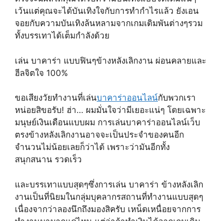
เว้นแต่คุณจะได้บันเทิงใจกับการทำกำไรแล้ว ยังเอน
จอยกับความบันเทิงล้นหลามจากเกมเดิมพันต่างๆรวม
ทั้งบรรเทาได้เต็มกำลังด้วย
เล่น บาคาร่า แบบฟินๆข้างหลังเลิกงาน ผ่อนคลายและ
ฮีลจิตใจ 100%
ขอเสียงวัยทำงานที่เล่น
บาคาร่าออนไลน์
กับพวกเรา
หน่อยสิขอรับ! ฮ่า… ผมมั่นใจว่ามีเยอะแน่ๆ โดยเฉพาะ
มนุษย์เงินเดือนแบบผม การเล่นบาคาร่าออนไลน์เว็บ
ตรงข้างหลังเลิกงานอาจจะเป็นประจำของคนอีก
จำนวนไม่น้อยเลยก็ว่าได้ เพราะว่ามันอีกทั้ง
สนุกสนาน รวดเร็ว
และบรรเทาแบบสุดๆซึ่งการเล่น บาคาร่า ข้างหลังเลิก
งานเป็นที่นิยมในกลุ่มบุคลากรสถานที่ทำงานแบบสุดๆ
เนื่องจากว่าลองนึกถึงมองสิครับ เหน็ดเหนื่อยจากการ