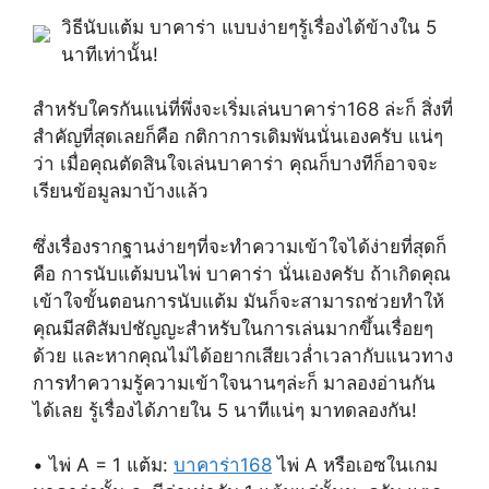
วิธีนับแต้ม บาคาร่า แบบง่ายๆรู้เรื่องได้ข้างใน 5
นาทีเท่านั้น!
สำหรับใครกันแน่ที่พึ่งจะเริ่มเล่นบาคาร่า168 ล่ะก็ สิ่งที่
สำคัญที่สุดเลยก็คือ กติกาการเดิมพันนั่นเองครับ แน่ๆ
ว่า เมื่อคุณตัดสินใจเล่นบาคาร่า คุณก็บางทีก็อาจจะ
เรียนข้อมูลมาบ้างแล้ว
ซึ่งเรื่องรากฐานง่ายๆที่จะทำความเข้าใจได้ง่ายที่สุดก็
คือ การนับแต้มบนไพ่ บาคาร่า นั่นเองครับ ถ้าเกิดคุณ
เข้าใจขั้นตอนการนับแต้ม มันก็จะสามารถช่วยทำให้
คุณมีสติสัมปชัญญะสำหรับในการเล่นมากขึ้นเรื่อยๆ
ด้วย และหากคุณไม่ได้อยากเสียเวล่ำเวลากับแนวทาง
การทำความรู้ความเข้าใจนานๆล่ะก็ มาลองอ่านกัน
ได้เลย รู้เรื่องได้ภายใน 5 นาทีแน่ๆ มาทดลองกัน!
• ไพ่ A = 1 แต้ม:
บาคาร่า168
ไพ่ A หรือเอซในเกม