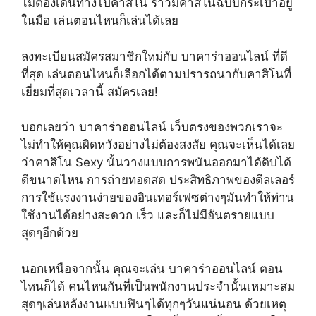
ไม่ต้องเดินทางไปคาสิโน ราวมีคาสิโนฉบับกระเป๋าอยู่
ในมือ เล่นตอนไหนก็เล่นได้เลย
ลงทะเบียนสมัครสมาชิกใหม่กับ บาคาร่าออนไลน์ ที่ดี
ที่สุด เล่นตอนไหนก็เลือกได้ตามปรารถนากับคาสิโนที่
เยี่ยมที่สุดเวลานี้ สมัครเลย!
บอกเลยว่า บาคาร่าออนไลน์ เว็บตรงของพวกเราจะ
ไม่ทำให้คุณผิดหวังอย่างไม่ต้องสงสัย คุณจะเห็นได้เลย
ว่าคาสิโน Sexy นั้นวางแบบการพนันออกมาได้ดิบได้
ดีขนาดไหน การถ่ายทอดสด ประสิทธิภาพของดีลเลอร์
การใช้แรงงานง่ายของอินเทอร์เฟซต่างๆมันทำให้ท่าน
ใช้งานได้อย่างสะดวก เร็ว และก็ไม่มีอันตรายแบบ
สุดๆอีกด้วย
นอกเหนือจากนั้น คุณจะเล่น บาคาร่าออนไลน์ ตอน
ไหนก็ได้ คนไหนกันที่เป็นพนักงานประจำนั้นเหมาะสม
สุดๆเล่นหลังงานแบบฟินๆได้ทุกๆวันแน่นอน ด้วยเหตุ