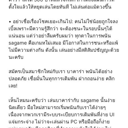
ตั้งใจแล้วให้หยุดเล่นโดยทันที ไม่เล่นต่อแม้ดวงขึ้น
• อย่าเชื่อเรื่องโชคเยอะเกินไป: คนไม่ใช่น้อยถูกใจลง
เบิ้ลเพราะมีความรู้สึกว่า จะต้องชนะในรอบนั้นๆได้
แน่นอน แต่ว่าอย่าลืมครับผมว่า ทุกตาในการพนัน
sagame คือเกมหใม่เสมอ มีโอกาสในการชนะหรือแพ้
ไม่มีความต่างกัน ดังนั้น เล่นอย่างมีสติสัมปชัญญะด้วย
นะครับ
สมัครเป็นสมาชิกใหม่กับเรา บาคาร่า พนันได้อย่าง
ปลอดภัย เชื่อมั่นในทุกการเดิมพัน ฝากถอนง่าย คลิก
เลย!
เห็นไหมนะครับว่า เล่นบาคาร่ากับ sagame นั้นง่าย
นิดเดียว มือใหม่สามารถเริ่มพนันกับเราได้ง่ายๆ
เนื่องจากพวกเรามีระบบระเบียบการเดิมพันที่ง่าย UI
แจ่มกระจ่าง ไม่ว่าจะเล่นผ่าน PC หรือมือถือก็ง่าย