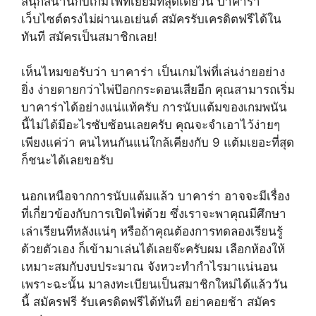
สนุกสนานกับเกมไพ่ที่เยี่ยมที่สุดเดี๋ยวนี้ บาคาร่า
เว็บไซต์ตรงไม่ผ่านเอเย่นต์ สมัครรับเครดิตฟรีได้ใน
ทันที สมัครเป็นสมาชิกเลย!
เห็นไหมขอรับว่า บาคาร่า เป็นเกมไพ่ที่เล่นง่ายอย่าง
ยิ่ง ง่ายดายกว่าไพ่ป๊อกกระดอนเสียอีก คุณสามารถเริ่ม
บาคาร่าได้อย่างแน่แท้ครับ การนับแต้มของเกมพนัน
นี้ไม่ได้มีอะไรซับซ้อนเลยครับ คุณจะจำเอาไว้ง่ายๆ
เพียงแค่ว่า คนไหนกันแน่ใกล้เคียงกับ 9 แต้มเยอะที่สุด
ก็ชนะได้เลยขอรับ
นอกเหนือจากการนับแต้มแล้ว บาคาร่า อาจจะมีเรื่อง
ที่เกี่ยวข้องกับการเปิดไพ่ด้วย ซึ่งเราจะพาคุณมีศึกษา
เล่าเรียนทีหลังแน่ๆ หรือถ้าคุณต้องการทดลองเรียนรู้
ด้วยตัวเอง ก็เข้ามาเล่นได้เลยจ๊ะครับผม เลือกห้องให้
เหมาะสมกับงบประมาณ จังหวะทำกำไรมาแน่นอน
เพราะฉะนั้น มาลงทะเบียนเป็นสมาชิกใหม่ได้แล้ววัน
นี้ สมัครฟรี รับเครดิตฟรีได้ทันที อย่าคอยช้า สมัคร