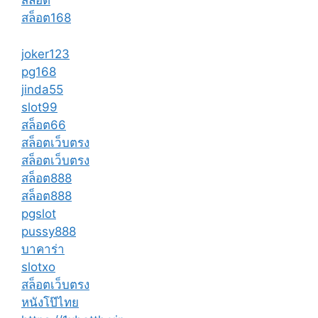
สล็อต
สล็อต168
joker123
pg168
jinda55
slot99
สล็อต66
สล็อตเว็บตรง
สล็อตเว็บตรง
สล็อต888
สล็อต888
pgslot
pussy888
บาคาร่า
slotxo
สล็อตเว็บตรง
หนังโป๊ไทย