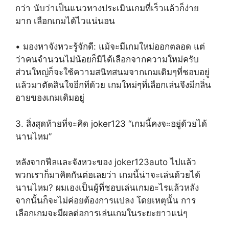
กว่า นับว่าเป็นแนวทางประเมินเกมที่เร็วแล้วก็ง่าย
มาก เลือกเกมได้ไวแน่นอน
• มองหาจังหวะรู้จักดี: แม้จะมีเกมใหม่ออกตลอด แต่
ว่าคนจำนวนไม่น้อยก็มิได้เลือกจากความใหม่ครับ
ส่วนใหญ่ก็จะใช้ความสนิทสนมจากเกมเดิมๆที่ชอบอยู่
แล้วมาตัดสินใจอีกทีด้วย เกมใหม่ๆที่เลือกเล่นจึงมีกลิ่น
อายของเกมเดิมอยู่
3. สิ่งสุดท้ายที่จะคิด joker123 “เกมนี้คงจะอยู่ด้วยได้
นานไหม”
หลังจากฟีลและจังหวะของ joker123auto ไปแล้ว
พวกเราก็มาคิดกันต่อเลยว่า เกมนี้น่าจะเล่นด้วยได้
นานไหม? ผมเองเป็นผู้ที่ชอบเล่นเกมอะไรแล้วหลัง
จากนั้นก็จะไม่ค่อยต้องการแปลง โดยเหตุนั้น การ
เลือกเกมจะมีผลต่อการเล่นเกมในระยะยาวแน่ๆ