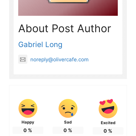
About Post Author
Gabriel Long
noreply@olivercafe.com
Happy
Sad
Excited
0
%
0
%
0
%