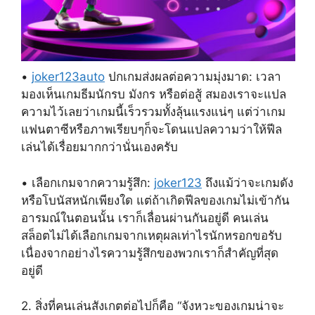
•
joker123auto
ปกเกมส่งผลต่อความมุ่งมาด: เวลา
มองเห็นเกมธีมนักรบ มังกร หรือต่อสู้ สมองเราจะแปล
ความไว้เลยว่าเกมนี้เร็วรวมทั้งลุ้นแรงแน่ๆ แต่ว่าเกม
แฟนตาซีหรือภาพเรียบๆก็จะโดนแปลความว่าให้ฟีล
เล่นได้เรื่อยมากกว่านั่นเองครับ
• เลือกเกมจากความรู้สึก:
joker123
ถึงแม้ว่าจะเกมดัง
หรือโบนัสหนักเพียงใด แต่ถ้าเกิดฟีลของเกมไม่เข้ากัน
อารมณ์ในตอนนั้น เราก็เลื่อนผ่านกันอยู่ดี คนเล่น
สล็อตไม่ได้เลือกเกมจากเหตุผลเท่าไรนักหรอกขอรับ
เนื่องจากอย่างไรความรู้สึกของพวกเราก็สำคัญที่สุด
อยู่ดี
2. สิ่งที่คนเล่นสังเกตต่อไปก็คือ “จังหวะของเกมน่าจะ