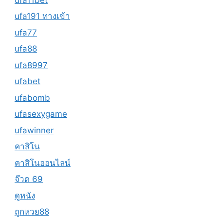
ufa191 ทางเข้า
ufa77
ufa88
ufa8997
ufabet
ufabomb
ufasexygame
ufawinner
คาสิโน
คาสิโนออนไลน์
จ๊วด 69
ดูหนัง
ถูกหวย88