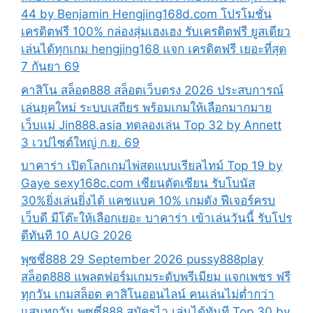
44 by Benjamin Hengjing168d.com โปรโมชั่น
เครดิตฟรี 100% กล่องสุ่มเฮงเฮง รับเครดิตฟรี ยูสเดียว
เล่นได้ทุกเกม hengjing168 แจก เครดิตฟรี เยอะที่สุด
7 กันยา 69
คาสิโน สล็อต888 สล็อตเว็บตรง 2026 ประสบการณ์
เล่นยุคใหม่ ระบบเสถียร พร้อมเกมให้เลือกมากมาย
เว็บแม่ Jin888.asia ทดลองเล่น Top 32 by Annett
3 เวปไซต์ใหญ่ ก.ย. 69
บาคาร่า เปิดโลกเกมไพ่สดแบบเรียลไทม์ Top 19 by
Gaye sexy168c.com เซียนตัดเซียน รับโบนัส
30%ยิ่งเล่นยิ่งได้ แคชแบค 10% เกมดัง ฟีเจอร์ครบ
เว็บดี มีโต๊ะให้เลือกเยอะ บาคาร่า เข้าเล่นวันนี้ รับโปร
ดีทันที 10 AUG 2026
พุซซี่888 29 September 2026 pussy888play
สล็อต888 แพลตฟอร์มเกมระดับพรีเมียม แจกเพชร ฟรี
ทุกวัน เกมสล็อต คาสิโนออนไลน์ คนเล่นไม่ต่ำกว่า
แสนทุกวัน พุซซี่888 สมัครไว เล่นได้ทันที Top 30 by