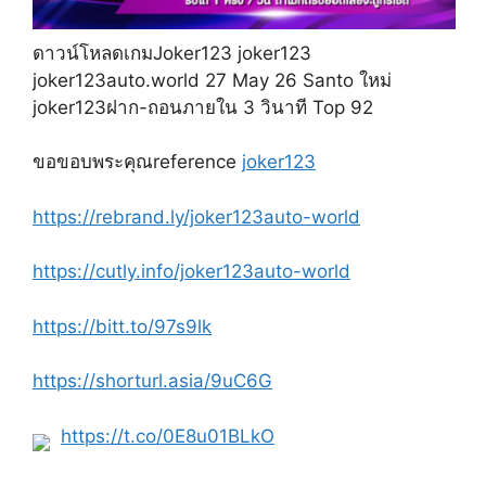
ดาวน์โหลดเกมJoker123 joker123
joker123auto.world 27 May 26 Santo ใหม่
joker123ฝาก-ถอนภายใน 3 วินาที Top 92
ขอขอบพระคุณreference
joker123
https://rebrand.ly/joker123auto-world
https://cutly.info/joker123auto-world
https://bitt.to/97s9lk
https://shorturl.asia/9uC6G
https://t.co/0E8u01BLkO