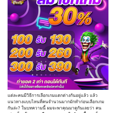
แต่ละคนมีวิธีการเลือกเกมแตกต่างกันอยู่แล้ว แล้ว
แนวทางแบบไหนที่คนจำนวนมากมักทำก่อนเลือกเกม
กันล่ะ? ในบทความนี้ ผมจะพาคุณมาดูกันเลยว่า คน