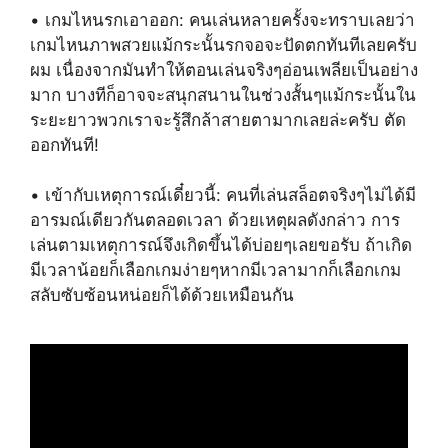
• เกมไหนรกเอาออก: คนเล่นหลายครั้งจะทราบเลยว่า
เกมไหนภาพสวยแม้กระนั้นรกจอจะปัดตกทันทีเลยครับ
ผม เนื่องจากมันทำให้ตอนเล่นจริงๆอ่อนเพลียเป็นอย่าง
มาก บางทีก็อาจจะสนุกสนานในช่วงสั้นๆแม้กระนั้นใน
ระยะยาวพวกเราจะรู้สึกล้าสายตามากเลยล่ะครับ ตัด
ออกทันที!
• เข้ากับเหตุการณ์เดี๋ยวนี้: คนที่เล่นสล็อตจริงๆไม่ได้มี
อารมณ์เดียวกันตลอดเวลา ด้วยเหตุผลดังกล่าว การ
เล่นตามเหตุการณ์จึงเกิดขึ้นได้บ่อยๆเลยขอรับ ถ้าเกิด
มีเวลาน้อยก็เลือกเกมง่ายๆหากมีเวลามากก็เลือกเกม
สลับซับซ้อนหน่อยก็ได้ด้วยเหมือนกัน