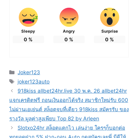
Sleepy
Angry
Surprise
0
%
0
%
0
%
Categories
Joker123
Tags
joker123auto
918kiss allbet24hr.live 30 พ.ค. 26 allbet24hr
แจกเครดิตฟรี ถอนเงินออกได้จริง สมาชิกใหม่รับ 600
ไม่ผ่านเอเย่นต์ สล็อตจบที่เดียว 918kiss สมัครรับ ของ
รางวัล มูลค่าสูงเพียบ Top 82 by Arleen
Slotxo24hr สล็อตแตกไว เล่นง่าย ใครๆก็บอกต่อ
ทุกยอดฝาก 5% ฝาก-ถอน Auto กดสมัครเลยพี่ มีดีให้