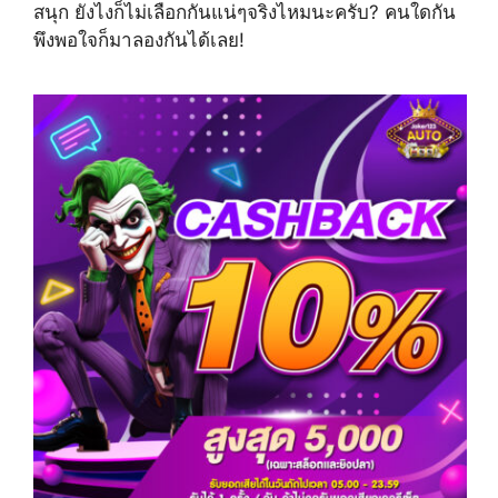
สนุก ยังไงก็ไม่เลือกกันแน่ๆจริงไหมนะครับ? คนใดกัน
พึงพอใจก็มาลองกันได้เลย!