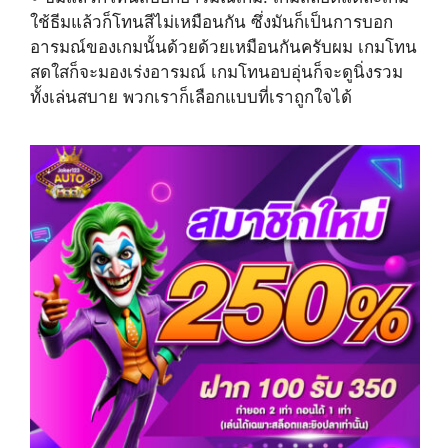
ใช้ธีมแล้วก็โทนสีไม่เหมือนกัน ซึ่งมันก็เป็นการบอก
อารมณ์ของเกมนั้นด้วยด้วยเหมือนกันครับผม เกมโทน
สดใสก็จะมองเร่งอารมณ์ เกมโทนอบอุ่นก็จะดูนิ่งรวม
ทั้งเล่นสบาย พวกเราก็เลือกแบบที่เราถูกใจได้